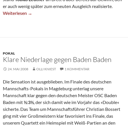
er auch wenig später zum erneuten Ausgleich realisierte.
Sechste Gewinnt – Velbert II Wird Bezirksmeister
Weiterlesen
→
POKAL
Klare Niederlage gegen Baden Baden
24. MAI 2008
OLLI KNIEST
1 KOMMENTAR
Die Sensation ist ausgeblieben. Im Finale des deutschen
Mannschafts-Pokals in Magdeburg unterlag unsere
Mannschaft klar gegen den deutschen Meister OSC Baden
Baden mit
½:3½
, der sich damit wie im Vorjahr das »Double«
sicherte. Das Team um Mannschaftsführer Christian Bossert
ging mit vier Großmeistern klar favorisiert ins Finale, das
unserem Quartett ein Heimspiel mit Weiß-Partien an den