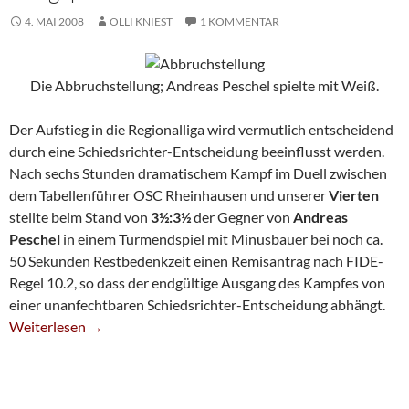
4. MAI 2008
OLLI KNIEST
1 KOMMENTAR
Die Abbruchstellung; Andreas Peschel spielte mit Weiß.
Der Aufstieg in die Regionalliga wird vermutlich entscheidend
durch eine Schiedsrichter-Entscheidung beeinflusst werden.
Nach sechs Stunden dramatischem Kampf im Duell zwischen
dem Tabellenführer OSC Rheinhausen und unserer
Vierten
stellte beim Stand von
3½:3½
der Gegner von
Andreas
Peschel
in einem Turmendspiel mit Minusbauer bei noch ca.
50 Sekunden Restbedenkzeit einen Remisantrag nach FIDE-
Regel 10.2, so dass der endgültige Ausgang des Kampfes von
einer unanfechtbaren Schiedsrichter-Entscheidung abhängt.
Verbandsliga-Spitzenspiel Endet Als Hängepartie
Weiterlesen
→