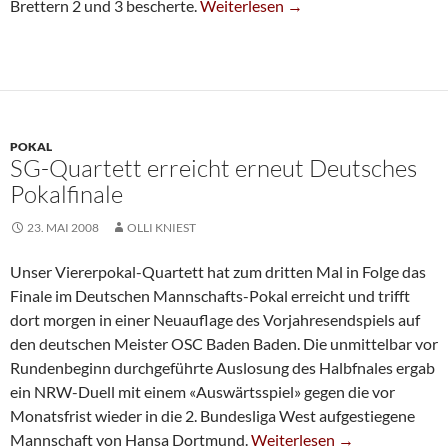
Klare Niederlage Gegen Baden Bad
Brettern 2 und 3 bescherte.
Weiterlesen
→
POKAL
SG-Quartett erreicht erneut Deutsches
Pokalfinale
23. MAI 2008
OLLI KNIEST
Unser Viererpokal-Quartett hat zum dritten Mal in Folge das
Finale im Deutschen Mannschafts-Pokal erreicht und trifft
dort morgen in einer Neuauflage des Vorjahresendspiels auf
den deutschen Meister OSC Baden Baden. Die unmittelbar vor
Rundenbeginn durchgeführte Auslosung des Halbfnales ergab
ein NRW-Duell mit einem «Auswärtsspiel» gegen die vor
Monatsfrist wieder in die 2. Bundesliga West aufgestiegene
SG-Quartett Erreicht Erneut
Mannschaft von Hansa Dortmund.
Weiterlesen
→