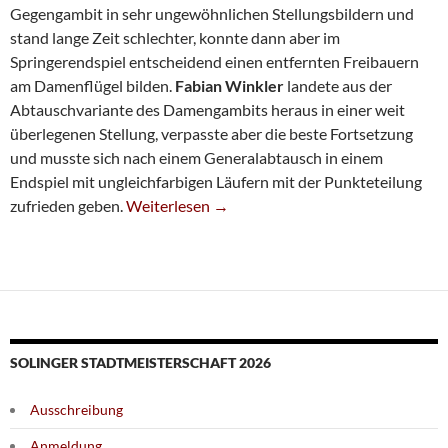
Gegengambit in sehr ungewöhnlichen Stellungsbildern und
stand lange Zeit schlechter, konnte dann aber im
Springerendspiel entscheidend einen entfernten Freibauern
am Damenflügel bilden.
Fabian Winkler
landete aus der
Abtauschvariante des Damengambits heraus in einer weit
überlegenen Stellung, verpasste aber die beste Fortsetzung
und musste sich nach einem Generalabtausch in einem
Endspiel mit ungleichfarbigen Läufern mit der Punkteteilung
Sechste Erreicht Nur Ein Unentschieden
zufrieden geben.
Weiterlesen
→
SOLINGER STADTMEISTERSCHAFT 2026
Ausschreibung
Anmeldung