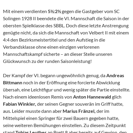
Mit einem verdienten
5½:2½
gegen die Gastgeber vom SC
Solingen 1928 II beendete die VI. Mannschaft die Saison in der
obersten Spielklasse des SBBL. Doch diese letzte Anstrengung
genügte nicht, da sich die Mannschaft von Velbert II mit einem
4:4 den Bezirksmeistertitel und den Aufstieg in die
Verbandsklasse ohne einen einzigen verlorenen
Mannschaftskampf sicherte – an dieser Stelle unseren
Glückwunsch zu der runden Saisonleistung!
Der Kampf der VI. begann ungewöhnlich genug, da
Andreas
Bittmann
noch in der Eröffnung eine forcierte Abwicklung
übersah, eine Leichtfigur und wenig später die Partie einstellte.
Nach einem ideenlosen Remis von
Anton Hannewald
glich
Fabian Winkler,
der seinen Gegner souverän im Griff hatte,
aus. Leider musste dann aber
Marius Fränzel,
der im
Mittelspiel einen Springer für zwei Bauern gegeben hatte,
seine weiteren Bemühungen einstellen. Zu diesem Zeitpunkt
stand
Tobias Leuther
an Brett 8 aber bereits auf Gewinn, den