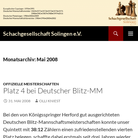
Zum
Inhalt
springen
Suchen
Schachgesellschaft Solingen e.V.
PRIMÄR
MENÜ
Monatsarchiv: Mai 2008
OFFIZIELLE MEISTERSCHAFTEN
Platz 4 bei Deutscher Blitz-MM
31. MAI 2008
OLLI KNIEST
Bei den von Königsspringer Herford gut ausgerichteten
Deutschen Blitz-Mannschaftsmeisterschaften konnte unser
Quintett mit
38:12
Zählern einen zufriedenstellenden vierten
Platz belegen, schaffte dabei erstmals seit drei Jahren wieder