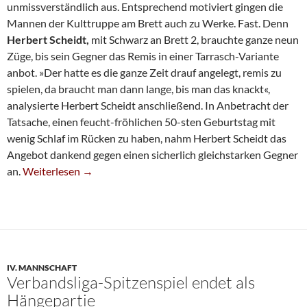
unmissverständlich aus. Entsprechend motiviert gingen die
Mannen der Kulttruppe am Brett auch zu Werke. Fast. Denn
Herbert Scheidt,
mit Schwarz an Brett 2, brauchte ganze neun
Züge, bis sein Gegner das Remis in einer Tarrasch-Variante
anbot. »Der hatte es die ganze Zeit drauf angelegt, remis zu
spielen, da braucht man dann lange, bis man das knackt«,
analysierte Herbert Scheidt anschließend. In Anbetracht der
Tatsache, einen feucht-fröhlichen 50-sten Geburtstag mit
wenig Schlaf im Rücken zu haben, nahm Herbert Scheidt das
Angebot dankend gegen einen sicherlich gleichstarken Gegner
Neunte Gewinnt 1. Bezirksklasse
an.
Weiterlesen
→
IV. MANNSCHAFT
Verbandsliga-Spitzenspiel endet als
Hängepartie