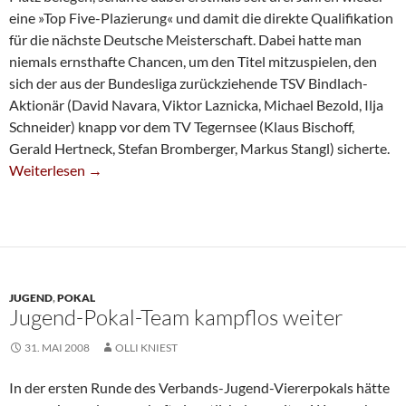
eine »Top Five-Plazierung« und damit die direkte Qualifikation
für die nächste Deutsche Meisterschaft. Dabei hatte man
niemals ernsthafte Chancen, um den Titel mitzuspielen, den
sich der aus der Bundesliga zurückziehende TSV Bindlach-
Aktionär (David Navara, Viktor Laznicka, Michael Bezold, Ilja
Schneider) knapp vor dem TV Tegernsee (Klaus Bischoff,
Gerald Hertneck, Stefan Bromberger, Markus Stangl) sicherte.
Platz 4 Bei Deutscher Blitz-MM
Weiterlesen
→
JUGEND
,
POKAL
Jugend-Pokal-Team kampflos weiter
31. MAI 2008
OLLI KNIEST
In der ersten Runde des Verbands-Jugend-Viererpokals hätte