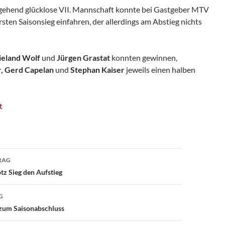
tgehend glücklose VII. Mannschaft konnte bei Gastgeber MTV
sten Saisonsieg einfahren, der allerdings am Abstieg nichts
Wieland Wolf
und
Jürgen Grastat
konnten gewinnen,
, Gerd Capelan
und
Stephan Kaiser
jeweils einen halben
t
avigation
RAG
tz Sieg den Aufstieg
G
 zum Saisonabschluss