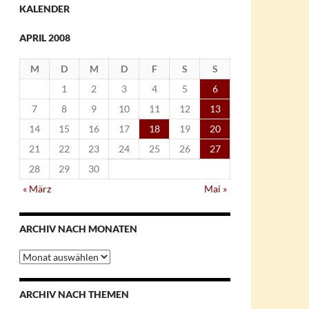
KALENDER
APRIL 2008
M
D
M
D
F
S
S
1
2
3
4
5
6
7
8
9
10
11
12
13
14
15
16
17
18
19
20
21
22
23
24
25
26
27
28
29
30
« März
Mai »
ARCHIV NACH MONATEN
Archiv
nach
Monaten
ARCHIV NACH THEMEN