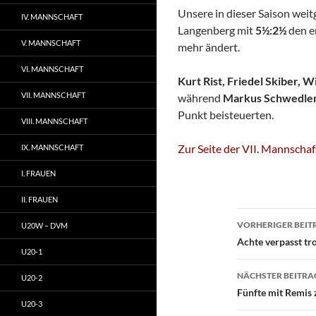
Unsere in dieser Saison wei
IV. MANNSCHAFT
Langenberg mit
5½:2½
den er
V. MANNSCHAFT
mehr ändert.
VI. MANNSCHAFT
Kurt Rist, Friedel Skiber, 
VII. MANNSCHAFT
während
Markus Schwedler
Punkt beisteuerten.
VIII. MANNSCHAFT
Zur Seite der VII. Mannschaf
IX. MANNSCHAFT
I. FRAUEN
II. FRAUEN
Beitragsn
VORHERIGER BEIT
U20W – DVM
Achte verpasst tro
U20-1
NÄCHSTER BEITRA
U20-2
Fünfte mit Remis
U20-3