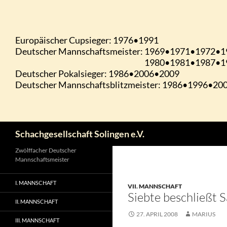
Zum
Inhalt
springen
Suchen
Schachgesellschaft Solingen e.V.
Zwölffacher Deutscher
Mannschaftsmeister
I. MANNSCHAFT
VII. MANNSCHAFT
Siebte beschließt S
II. MANNSCHAFT
27. APRIL 2008
MARIUS
III. MANNSCHAFT