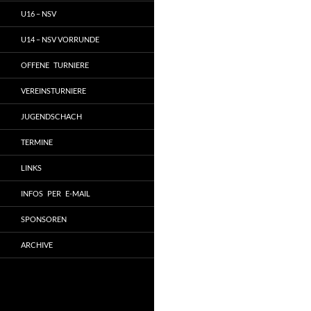
U16 – NSV
U14 – NSV VORRUNDE
OFFENE TURNIERE
VEREINSTURNIERE
JUGENDSCHACH
TERMINE
LINKS
INFOS PER E-MAIL
SPONSOREN
ARCHIVE