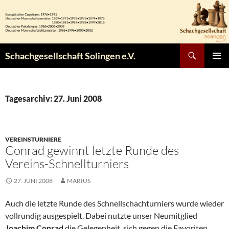
Zum
Inhalt
springen
Suchen
Schachgesellschaft Solingen e.V.
PRIMÄR
MENÜ
Tagesarchiv: 27. Juni 2008
VEREINSTURNIERE
Conrad gewinnt letzte Runde des
Vereins-Schnellturniers
27. JUNI 2008
MARIUS
Auch die letzte Runde des Schnellschachturniers wurde wieder
vollrundig ausgespielt. Dabei nutzte unser Neumitglied
Joachim Conrad
die Gelegenheit, sich gegen die Favoriten