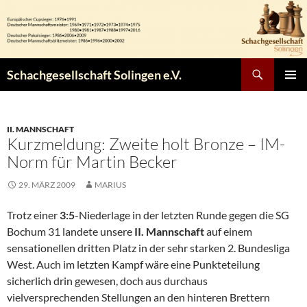
Zum
Inhalt
springen
Suchen
Schachgesellschaft Solingen e.V.
PRIMÄR
MENÜ
II. MANNSCHAFT
Kurzmeldung: Zweite holt Bronze – IM-
Norm für Martin Becker
29. MÄRZ 2009
MARIUS
Trotz einer
3:5
-Niederlage in der letzten Runde gegen die SG
Bochum 31 landete unsere
II. Mannschaft
auf einem
sensationellen dritten Platz in der sehr starken 2. Bundesliga
West. Auch im letzten Kampf wäre eine Punkteteilung
sicherlich drin gewesen, doch aus durchaus
vielversprechenden Stellungen an den hinteren Brettern