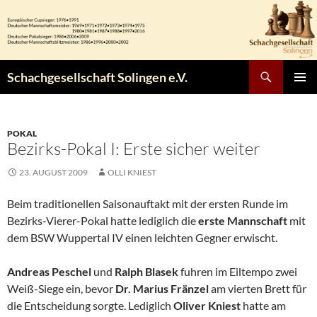
Zum
Inhalt
springen
Suchen
Schachgesellschaft Solingen e.V.
PRIMÄR
MENÜ
POKAL
Bezirks-Pokal I: Erste sicher weiter
23. AUGUST 2009
OLLI KNIEST
Beim traditionellen Saisonauftakt mit der ersten Runde im
Bezirks-Vierer-Pokal hatte lediglich die
erste Mannschaft
mit
dem BSW Wuppertal IV einen leichten Gegner erwischt.
Andreas Peschel
und
Ralph Blasek
fuhren im Eiltempo zwei
Weiß-Siege ein, bevor
Dr. Marius Fränzel
am vierten Brett für
die Entscheidung sorgte. Lediglich
Oliver Kniest
hatte am