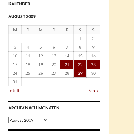
KALENDER
AUGUST 2009
M
D
M
D
F
S
S
1
2
3
4
5
6
7
8
9
10
11
12
13
14
15
16
17
18
19
20
21
22
23
24
25
26
27
28
29
30
31
« Juli
Sep. »
ARCHIV NACH MONATEN
Archiv
nach
Monaten