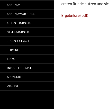
ersten Runde nutzen und sich 
U16 – NSV
U14 – NSV VORRUNDE
Ergebnisse (pdf)
OFFENE TURNIERE
VEREINSTURNIERE
JUGENDSCHACH
TERMINE
LINKS
INFOS PER E-MAIL
SPONSOREN
ARCHIVE