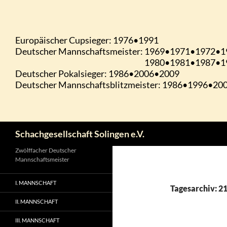
Zum
Inhalt
springen
Suchen
Schachgesellschaft Solingen e.V.
Zwölffacher Deutscher
Mannschaftsmeister
I. MANNSCHAFT
Tagesarchiv: 2
II. MANNSCHAFT
III. MANNSCHAFT