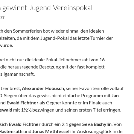
 gewinnt Jugend-Vereinspokal
EST
ch den Sommerferien bot wieder einmal den idealen
zeiten, da mit dem Jugend-Pokal das letzte Turnier der
wurde.
ei nicht nur die ideale Pokal-Teilnehmerzahl von 16
 die herausragende Besetzung mit der fast komplett
sligamannschaft.
itzenbrett,
Alexander Hobusch
, seiner Favoritenrolle vollauf
0-Siegen über das gewiss nicht einfache Programm mit
Jan
nd
Ewald Fichtner
als Gegner konnte er im Finale auch
ewald
mit 1½:½ bezwingen und seinen ersten Titel erringen.
 sich
Ewald Fichtner
durch ein 2:1 gegen
Seva
Bashylin
. Von
Hastenrath
und
Jonas Methfessel
ihr Auslosungsglück in der