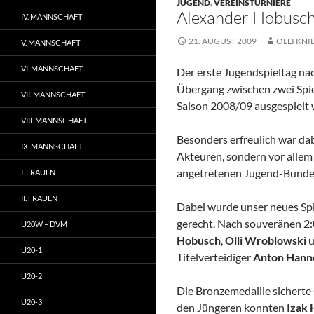
JUGEND
,
VEREINSTURNIERE
Alexander Hobusch
IV. MANNSCHAFT
21. AUGUST 2009
OLLI KNI
V. MANNSCHAFT
VI. MANNSCHAFT
Der erste Jugendspieltag na
Übergang zwischen zwei Spiel
VII. MANNSCHAFT
Saison 2008/09 ausgespielt 
VIII. MANNSCHAFT
Besonders erfreulich war dab
IX. MANNSCHAFT
Akteuren, sondern vor allem
angetretenen Jugend-Bunde
I. FRAUEN
II. FRAUEN
Dabei wurde unser neues Sp
gerecht. Nach souveränen 2:
U20W – DVM
Hobusch
,
Olli Wroblowski
u
U20-1
Titelverteidiger
Anton Hann
U20-2
Die Bronzemedaille sicherte
U20-3
den Jüngeren konnten
Izak 