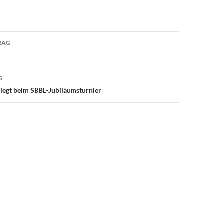
avigation
RAG
G
siegt beim SBBL-Jubiläumsturnier