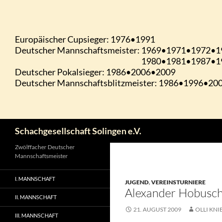
Zum
Inhalt
springen
Suchen
Schachgesellschaft Solingen e.V.
Zwölffacher Deutscher
Mannschaftsmeister
I. MANNSCHAFT
JUGEND
,
VEREINSTURNIERE
Alexander Hobusch
II. MANNSCHAFT
21. AUGUST 2009
OLLI KNI
III. MANNSCHAFT