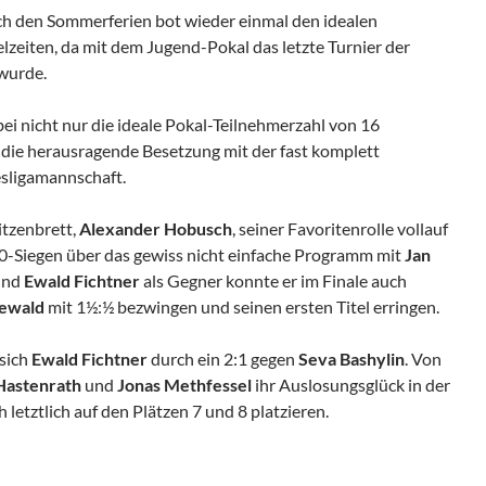
ch den Sommerferien bot wieder einmal den idealen
zeiten, da mit dem Jugend-Pokal das letzte Turnier der
wurde.
ei nicht nur die ideale Pokal-Teilnehmerzahl von 16
 die herausragende Besetzung mit der fast komplett
sligamannschaft.
itzenbrett,
Alexander Hobusch
, seiner Favoritenrolle vollauf
0-Siegen über das gewiss nicht einfache Programm mit
Jan
nd
Ewald Fichtner
als Gegner konnte er im Finale auch
ewald
mit 1½:½ bezwingen und seinen ersten Titel erringen.
 sich
Ewald Fichtner
durch ein 2:1 gegen
Seva
Bashylin
. Von
Hastenrath
und
Jonas Methfessel
ihr Auslosungsglück in der
letztlich auf den Plätzen 7 und 8 platzieren.