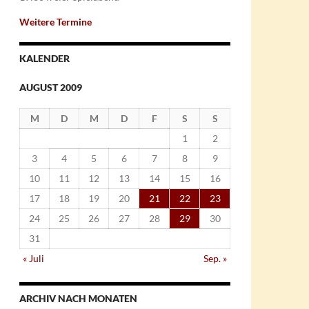
Weitere Termine
KALENDER
AUGUST 2009
M
D
M
D
F
S
S
1
2
3
4
5
6
7
8
9
10
11
12
13
14
15
16
17
18
19
20
21
22
23
24
25
26
27
28
29
30
31
« Juli
Sep. »
ARCHIV NACH MONATEN