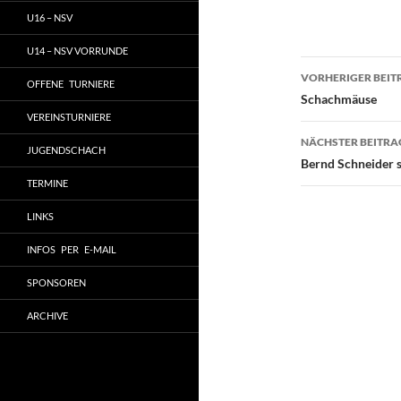
U16 – NSV
U14 – NSV VORRUNDE
Beitragsn
VORHERIGER BEIT
OFFENE TURNIERE
Schachmäuse
VEREINSTURNIERE
NÄCHSTER BEITRA
JUGENDSCHACH
Bernd Schneider 
TERMINE
LINKS
INFOS PER E-MAIL
SPONSOREN
ARCHIVE