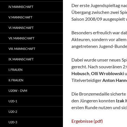
Der erste Jugendspieltag na
IV. MANNSCHAFT
Übergang zwischen zwei Spiel
V. MANNSCHAFT
Saison 2008/09 ausgespielt 
VI. MANNSCHAFT
Besonders erfreulich war dab
VII. MANNSCHAFT
Akteuren, sondern vor allem
angetretenen Jugend-Bunde
VIII. MANNSCHAFT
Dabei wurde unser neues Sp
IX. MANNSCHAFT
gerecht. Nach souveränen 2:
I. FRAUEN
Hobusch
,
Olli Wroblowski
u
Titelverteidiger
Anton Hann
II. FRAUEN
U20W – DVM
Die Bronzemedaille sicherte
den Jüngeren konnten
Izak 
U20-1
ersten Runde nutzen und sich 
U20-2
Ergebnisse (pdf)
U20-3