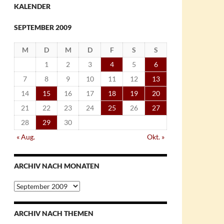
KALENDER
SEPTEMBER 2009
M
D
M
D
F
S
S
1
2
3
4
5
6
7
8
9
10
11
12
13
14
15
16
17
18
19
20
21
22
23
24
25
26
27
28
29
30
« Aug.
Okt. »
ARCHIV NACH MONATEN
Archiv
nach
Monaten
ARCHIV NACH THEMEN