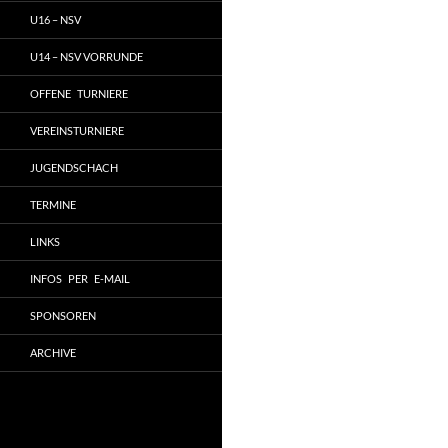
U16 – NSV
U14 – NSV VORRUNDE
OFFENE TURNIERE
VEREINSTURNIERE
JUGENDSCHACH
TERMINE
LINKS
INFOS PER E-MAIL
SPONSOREN
ARCHIVE