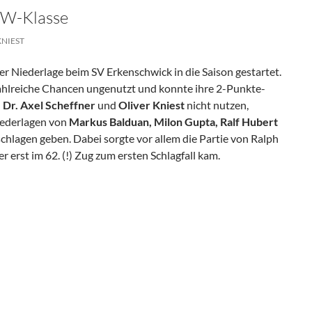
RW-Klasse
KNIEST
ner Niederlage beim SV Erkenschwick in die Saison gestartet.
ahlreiche Chancen ungenutzt und konnte ihre 2-Punkte-
n
Dr. Axel Scheffner
und
Oliver Kniest
nicht nutzen,
iederlagen von
Markus Balduan, Milon Gupta, Ralf Hubert
chlagen geben. Dabei sorgte vor allem die Partie von Ralph
er erst im 62. (!) Zug zum ersten Schlagfall kam.
e