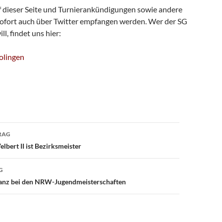
 dieser Seite und Turnierankündigungen sowie andere
fort auch über Twitter empfangen werden. Wer der SG
ll, findet uns hier:
olingen
avigation
RAG
elbert II ist Bezirksmeister
G
anz bei den NRW-Jugendmeisterschaften