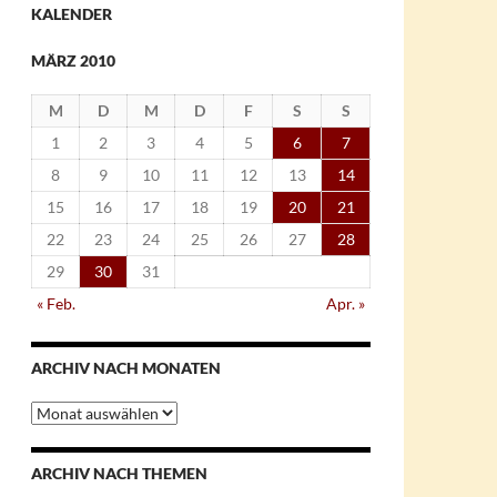
KALENDER
MÄRZ 2010
M
D
M
D
F
S
S
1
2
3
4
5
6
7
8
9
10
11
12
13
14
15
16
17
18
19
20
21
22
23
24
25
26
27
28
29
30
31
« Feb.
Apr. »
ARCHIV NACH MONATEN
Archiv
nach
Monaten
ARCHIV NACH THEMEN