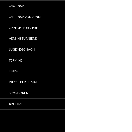
U16 – NSV
U14 – NSV VORRUNDE
OFFENE TURNIERE
VEREINSTURNIERE
JUGENDSCHACH
TERMINE
LINKS
INFOS PER E-MAIL
SPONSOREN
ARCHIVE