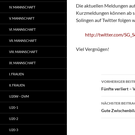
Die aktuellen Meldungen auf
IV. MANNSCHAFT
Kurzmeldungen können ab so
V. MANNSCHAFT
Solingen auf Twitter folgen wi
VI. MANNSCHAFT
http://twitter.com/SG_S
VII. MANNSCHAFT
Viel Vergnügen!
VIII. MANNSCHAFT
IX. MANNSCHAFT
I. FRAUEN
Beitragsn
VORHERIGER BEIT
II. FRAUEN
Fünfte verliert – V
U20W – DVM
NÄCHSTER BEITRA
U20-1
Gute Zwischenbil
U20-2
U20-3