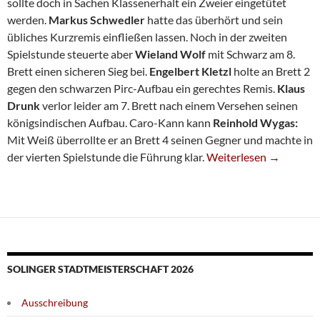
sollte doch in Sachen Klassenerhalt ein Zweier eingetütet
werden.
Markus Schwedler
hatte das überhört und sein
übliches Kurzremis einfließen lassen. Noch in der zweiten
Spielstunde steuerte aber
Wieland Wolf
mit Schwarz am 8.
Brett einen sicheren Sieg bei.
Engelbert Kletzl
holte an Brett 2
gegen den schwarzen Pirc-Aufbau ein gerechtes Remis.
Klaus
Drunk
verlor leider am 7. Brett nach einem Versehen seinen
königsindischen Aufbau. Caro-Kann kann
Reinhold Wygas:
Mit Weiß überrollte er an Brett 4 seinen Gegner und machte in
Siebte Gewinnt Souver
der vierten Spielstunde die Führung klar.
Weiterlesen
→
SOLINGER STADTMEISTERSCHAFT 2026
Ausschreibung