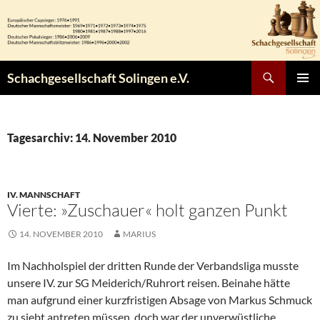
Zum
Inhalt
springen
Suchen
Schachgesellschaft Solingen e.V.
PRIMÄR
MENÜ
Tagesarchiv: 14. November 2010
IV. MANNSCHAFT
Vierte: »Zuschauer« holt ganzen Punkt
14. NOVEMBER 2010
MARIUS
Im Nachholspiel der dritten Runde der Verbandsliga musste
unsere IV. zur SG Meiderich/Ruhrort reisen. Beinahe hätte
man aufgrund einer kurzfristigen Absage von Markus Schmuck
zu siebt antreten müssen, doch war der unverwüstliche