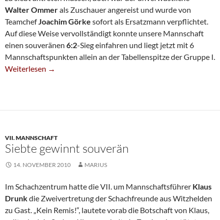
Walter Ommer
als Zuschauer angereist und wurde von
Teamchef
Joachim Görke
sofort als Ersatzmann verpflichtet.
Auf diese Weise vervollständigt konnte unsere Mannschaft
einen souveränen
6:2
-Sieg einfahren und liegt jetzt mit 6
Mannschaftspunkten allein an der Tabellenspitze der Gruppe I.
Vierte: »Zuschauer« Holt Ganzen Punkt
Weiterlesen
→
VII. MANNSCHAFT
Siebte gewinnt souverän
14. NOVEMBER 2010
MARIUS
Im Schachzentrum hatte die VII. um Mannschaftsführer
Klaus
Drunk
die Zweivertretung der Schachfreunde aus Witzhelden
zu Gast. „Kein Remis!“, lautete vorab die Botschaft von Klaus,