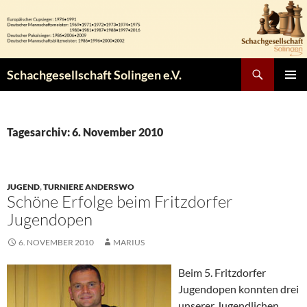
Zum
Inhalt
springen
Suchen
Schachgesellschaft Solingen e.V.
PRIMÄR
MENÜ
Tagesarchiv: 6. November 2010
JUGEND
,
TURNIERE ANDERSWO
Schöne Erfolge beim Fritzdorfer
Jugendopen
6. NOVEMBER 2010
MARIUS
Beim 5. Fritzdorfer
Jugendopen konnten drei
unserer Jugendlichen