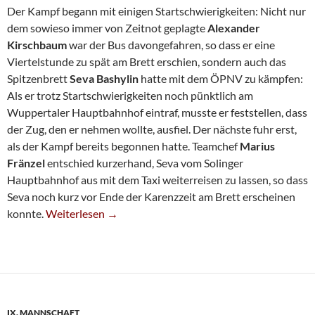
Der Kampf begann mit einigen Startschwierigkeiten: Nicht nur
dem sowieso immer von Zeitnot geplagte
Alexander
Kirschbaum
war der Bus davongefahren, so dass er eine
Viertelstunde zu spät am Brett erschien, sondern auch das
Spitzenbrett
Seva Bashylin
hatte mit dem ÖPNV zu kämpfen:
Als er trotz Startschwierigkeiten noch pünktlich am
Wuppertaler Hauptbahnhof eintraf, musste er feststellen, dass
der Zug, den er nehmen wollte, ausfiel. Der nächste fuhr erst,
als der Kampf bereits begonnen hatte. Teamchef
Marius
Fränzel
entschied kurzerhand, Seva vom Solinger
Hauptbahnhof aus mit dem Taxi weiterreisen zu lassen, so dass
Seva noch kurz vor Ende der Karenzzeit am Brett erscheinen
Sechste Muss Erneut Niederlage Hinnehmen
konnte.
Weiterlesen
→
IX. MANNSCHAFT