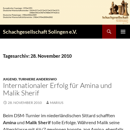
Zum
Inhalt
springen
Suchen
Schachgesellschaft Solingen e.V.
PRIMÄR
MENÜ
Tagesarchiv: 28. November 2010
JUGEND
,
TURNIERE ANDERSWO
Internationaler Erfolg für Amina und
Malik Sherif
28. NOVEMBER 2010
MARIUS
Beim DSM-Turnier im niederländischen Sittard schafften
Amina
und
Malik Sherif
tolle Erfolge. Während Malik seine
Altersklasse mit 6½/7 gewinnen konnte, zog Amina, ebenfalls