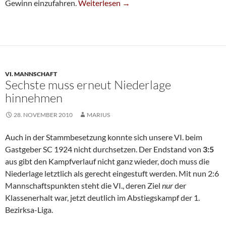
Fünfte Trifft Auf »harte Nuss«
Gewinn einzufahren.
Weiterlesen
→
VI. MANNSCHAFT
Sechste muss erneut Niederlage
hinnehmen
28. NOVEMBER 2010
MARIUS
Auch in der Stammbesetzung konnte sich unsere VI. beim
Gastgeber SC 1924 nicht durchsetzen. Der Endstand von
3:5
aus gibt den Kampfverlauf nicht ganz wieder, doch muss die
Niederlage letztlich als gerecht eingestuft werden. Mit nun 2:6
Mannschaftspunkten steht die VI., deren Ziel
nur
der
Klassenerhalt war, jetzt deutlich im Abstiegskampf der 1.
Bezirksa-Liga.