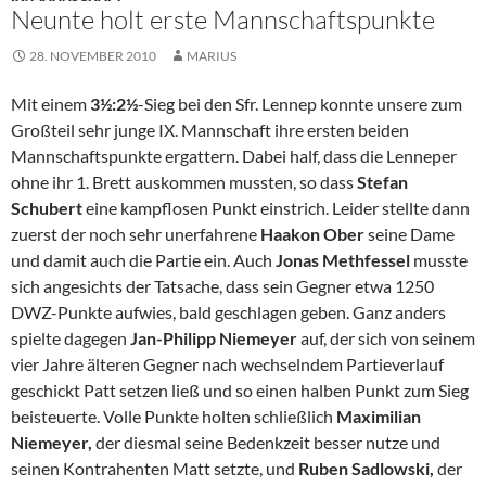
Neunte holt erste Mannschaftspunkte
28. NOVEMBER 2010
MARIUS
Mit einem
3½:2½
-Sieg bei den Sfr. Lennep konnte unsere zum
Großteil sehr junge IX. Mannschaft ihre ersten beiden
Mannschaftspunkte ergattern. Dabei half, dass die Lenneper
ohne ihr 1. Brett auskommen mussten, so dass
Stefan
Schubert
eine kampflosen Punkt einstrich. Leider stellte dann
zuerst der noch sehr unerfahrene
Haakon Ober
seine Dame
und damit auch die Partie ein. Auch
Jonas Methfessel
musste
sich angesichts der Tatsache, dass sein Gegner etwa 1250
DWZ-Punkte aufwies, bald geschlagen geben. Ganz anders
spielte dagegen
Jan-Philipp Niemeyer
auf, der sich von seinem
vier Jahre älteren Gegner nach wechselndem Partieverlauf
geschickt Patt setzen ließ und so einen halben Punkt zum Sieg
beisteuerte. Volle Punkte holten schließlich
Maximilian
Niemeyer,
der diesmal seine Bedenkzeit besser nutze und
seinen Kontrahenten Matt setzte, und
Ruben Sadlowski,
der