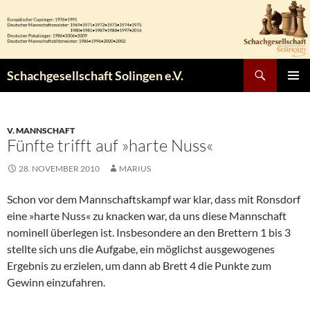
Zum
Inhalt
springen
Suchen
Schachgesellschaft Solingen e.V.
PRIMÄR
MENÜ
V. MANNSCHAFT
Fünfte trifft auf »harte Nuss«
28. NOVEMBER 2010
MARIUS
Schon vor dem Mannschaftskampf war klar, dass mit Ronsdorf
eine »harte Nuss« zu knacken war, da uns diese Mannschaft
nominell überlegen ist. Insbesondere an den Brettern 1 bis 3
stellte sich uns die Aufgabe, ein möglichst ausgewogenes
Ergebnis zu erzielen, um dann ab Brett 4 die Punkte zum
Gewinn einzufahren.