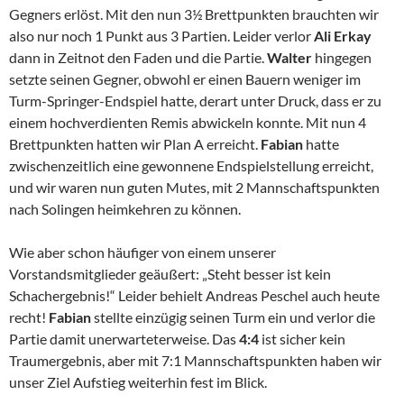
Gegners erlöst. Mit den nun 3½ Brettpunkten brauchten wir
also nur noch 1 Punkt aus 3 Partien. Leider verlor
Ali Erkay
dann in Zeitnot den Faden und die Partie.
Walter
hingegen
setzte seinen Gegner, obwohl er einen Bauern weniger im
Turm-Springer-Endspiel hatte, derart unter Druck, dass er zu
einem hochverdienten Remis abwickeln konnte. Mit nun 4
Brettpunkten hatten wir Plan A erreicht.
Fabian
hatte
zwischenzeitlich eine gewonnene Endspielstellung erreicht,
und wir waren nun guten Mutes, mit 2 Mannschaftspunkten
nach Solingen heimkehren zu können.
Wie aber schon häufiger von einem unserer
Vorstandsmitglieder geäußert: „Steht besser ist kein
Schachergebnis!“ Leider behielt Andreas Peschel auch heute
recht!
Fabian
stellte einzügig seinen Turm ein und verlor die
Partie damit unerwarteterweise. Das
4:4
ist sicher kein
Traumergebnis, aber mit 7:1 Mannschaftspunkten haben wir
unser Ziel Aufstieg weiterhin fest im Blick.