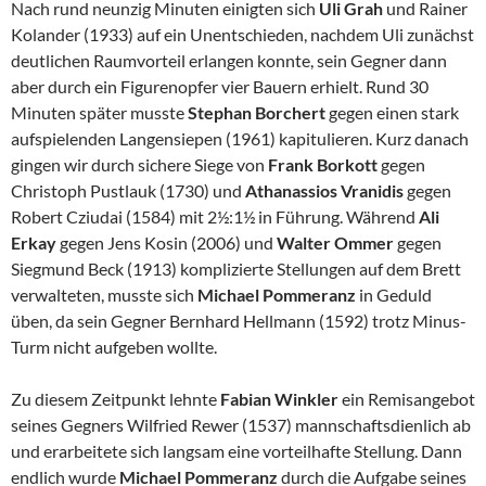
Nach rund neunzig Minuten einigten sich
Uli Grah
und Rainer
Kolander (1933) auf ein Unentschieden, nachdem Uli zunächst
deutlichen Raumvorteil erlangen konnte, sein Gegner dann
aber durch ein Figurenopfer vier Bauern erhielt. Rund 30
Minuten später musste
Stephan Borchert
gegen einen stark
aufspielenden Langensiepen (1961) kapitulieren. Kurz danach
gingen wir durch sichere Siege von
Frank Borkott
gegen
Christoph Pustlauk (1730) und
Athanassios Vranidis
gegen
Robert Cziudai (1584) mit 2½:1½ in Führung. Während
Ali
Erkay
gegen Jens Kosin (2006) und
Walter Ommer
gegen
Siegmund Beck (1913) komplizierte Stellungen auf dem Brett
verwalteten, musste sich
Michael Pommeranz
in Geduld
üben, da sein Gegner Bernhard Hellmann (1592) trotz Minus-
Turm nicht aufgeben wollte.
Zu diesem Zeitpunkt lehnte
Fabian Winkler
ein Remisangebot
seines Gegners Wilfried Rewer (1537) mannschaftsdienlich ab
und erarbeitete sich langsam eine vorteilhafte Stellung. Dann
endlich wurde
Michael Pommeranz
durch die Aufgabe seines