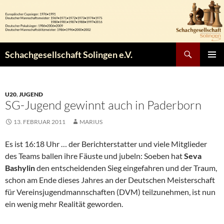
Zum
Inhalt
springen
Suchen
Schachgesellschaft Solingen e.V.
PRIMÄR
MENÜ
U20
,
JUGEND
SG-Jugend gewinnt auch in Paderborn
13. FEBRUAR 2011
MARIUS
Es ist 16:18 Uhr … der Berichterstatter und viele Mitglieder
des Teams ballen ihre Fäuste und jubeln: Soeben hat
Seva
Bashylin
den entscheidenden Sieg eingefahren und der Traum,
schon am Ende dieses Jahres an der Deutschen Meisterschaft
für Vereinsjugendmannschaften (DVM) teilzunehmen, ist nun
ein wenig mehr Realität geworden.