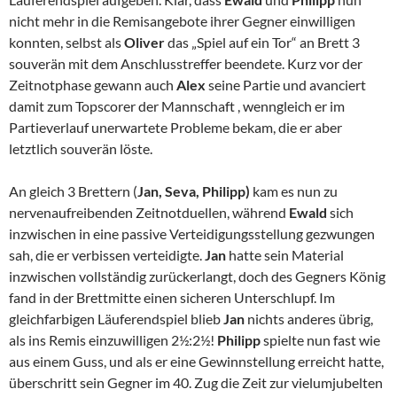
nicht mehr in die Remisangebote ihrer Gegner einwilligen
konnten, selbst als
Oliver
das „Spiel auf ein Tor“ an Brett 3
souverän mit dem Anschlusstreffer beendete. Kurz vor der
Zeitnotphase gewann auch
Alex
seine Partie und avanciert
damit zum Topscorer der Mannschaft , wenngleich er im
Partieverlauf unerwartete Probleme bekam, die er aber
letztlich souverän löste.
An gleich 3 Brettern (
Jan, Seva, Philipp)
kam es nun zu
nervenaufreibenden Zeitnotduellen, während
Ewald
sich
inzwischen in eine passive Verteidigungsstellung gezwungen
sah, die er verbissen verteidigte.
Jan
hatte sein Material
inzwischen vollständig zurückerlangt, doch des Gegners König
fand in der Brettmitte einen sicheren Unterschlupf. Im
gleichfarbigen Läuferendspiel blieb
Jan
nichts anderes übrig,
als ins Remis einzuwilligen 2½:2½!
Philipp
spielte nun fast wie
aus einem Guss, und als er eine Gewinnstellung erreicht hatte,
überschritt sein Gegner im 40. Zug die Zeit zur vielumjubelten