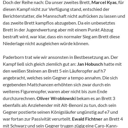
Doch der Reihe nach: Da unser zweites Brett,
Marcel Kyas
, für
diesen Kampf nicht zur Verfügung stand, entschied der
Berichterstatter, die Mannschaft nicht aufrücken zu lassen und
das zweite Brett kampflos abzugeben. Da ein unbesetztes
Brett in der Jugendwertung aber mit einem Punkt Abzug
bestraft wird, war klar, dass ein normaler Sieg am Brett diese
Niederlage nicht ausgleichen würde können.
Paderborn trat wie wir ansonsten in Bestbesetzung an. Der
Kampf ließ sich gleich ziemlich gut an:
Jan Hobusch
hatte mit
den weißen Steinen an Brett 5 ein Läuferopfer auf h7
angebracht, welches sein Gegner a tempo annahm. Die sich
ergebenden Mattchancen erhöhten sich zwar durch ein
weiteres Figurenopfer, waren aber nicht bis zum Ende
durchzurechnen.
Oliver Wroblowski
bekam es an Brett 3
ebenfalls als Anziehender mit Alt-Benoni zu tun, doch sein
Gegner postierte seinen Königsläufer ungünstig auf e7 und
war fortan zur Passivität verurteilt.
Ewald Fichtner
an Brett 4
mit Schwarz und sein Gegner trugen zügig eine Caro-Kann-