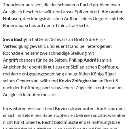
Theorievariante vor, die der schwarzen Partei problemlosen
Ausgleich bescherte, während unser Spitzenbrett,
Alexander
Hobusch
, den königsindischen Aufbau seines Gegners mittels
Bauernmarsches auf der h-Linie attackierte.
Seva Bashylin
hatte mit Schwarz an Brett 6 die Pirc-
Verteidigung gewählt, und es entstand bei heterogenen
Rochade eine sehr zweischneidige Stellung mit
Angriffschancen für beide Seiten.
Philipp Andrä
kam als
Anziehender ebenfalls gut aus der Sizilianischen Eröffnung,
rochierte entgegengesetzt lang und griff den Königsflügel
seines Gegners an, während
Kevin Zolfagharian
an Brett 8
nach der Eröffnung zwei schwächere Züge einstreute und um
Ausgleich kämpfen musste.
Im weiteren Verlauf stand
Kevin
schwer unter Druck, aus dem
er sich mittels eines Bauernopfers zu befreien suchte, was aber
nicht funktionierte. Recht bald musste er das hoffnungslose
Läuferendspiel aufgeben. Klar, dass
Ewald
und
Philipp
nun