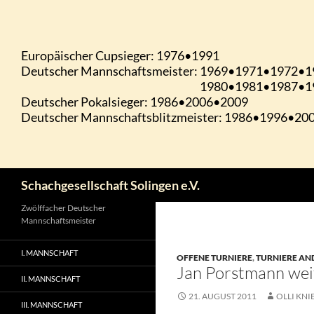
Zum
Inhalt
springen
Suchen
Schachgesellschaft Solingen e.V.
Zwölffacher Deutscher
Mannschaftsmeister
I. MANNSCHAFT
OFFENE TURNIERE
,
TURNIERE A
Jan Porstmann wei
II. MANNSCHAFT
21. AUGUST 2011
OLLI KNI
III. MANNSCHAFT