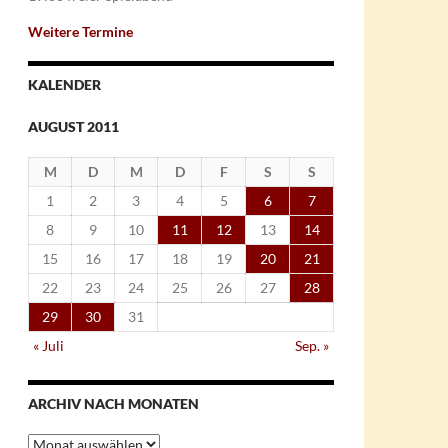
Weitere Termine
KALENDER
AUGUST 2011
M
D
M
D
F
S
S
1
2
3
4
5
6
7
8
9
10
11
12
13
14
15
16
17
18
19
20
21
22
23
24
25
26
27
28
29
30
31
« Juli
Sep. »
ARCHIV NACH MONATEN
Archiv