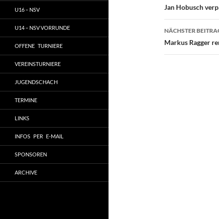
Jan Hobusch verp
U16 – NSV
U14 – NSV VORRUNDE
NÄCHSTER BEITRA
Markus Ragger rem
OFFENE TURNIERE
VEREINSTURNIERE
JUGENDSCHACH
TERMINE
LINKS
INFOS PER E-MAIL
SPONSOREN
ARCHIVE