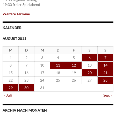
19:30 freier Spielabend
Weitere Termine
KALENDER
AUGUST 2011
M
D
M
D
F
S
S
1
2
3
4
5
6
7
8
9
10
11
12
13
14
15
16
17
18
19
20
21
22
23
24
25
26
27
28
29
30
31
« Juli
Sep. »
ARCHIV NACH MONATEN