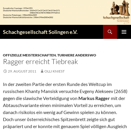
Zum
Inhalt
springen
Suchen
Schachgesellschaft Solingen e.V.
PRIMÄR
MENÜ
OFFIZIELLE MEISTERSCHAFTEN
,
TURNIERE ANDERSWO
Ragger erreicht Tiebreak
29. AUGUST 2011
OLLI KNIEST
In der zweiten Partie der ersten Runde des Weltcup im
russischen Khanty Mansisk versuchte Evgeny Alekseev (2658)
gegen die slawische Verteidigung von
Markus Ragger
mit der
Abtauschvariante einen minimalen Vorteil zu erreichen, um
danach risikolos ein wenig auf Gewinn spielen zu können.
Doch unser österreichisches Spitzenbrett zeigte sich gut
präpariert und er konnte mit genauem Spiel völligen Ausgleich