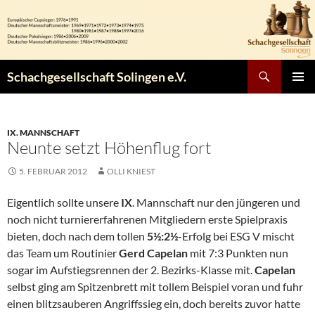
Zum
Inhalt
springen
Suchen
Schachgesellschaft Solingen e.V.
PRIMÄR
MENÜ
IX. MANNSCHAFT
Neunte setzt Höhenflug fort
5. FEBRUAR 2012
OLLI KNIEST
Eigentlich sollte unsere
IX
. Mannschaft nur den jüngeren und
noch nicht turniererfahrenen Mitgliedern erste Spielpraxis
bieten, doch nach dem tollen
5½:2½
-Erfolg bei ESG V mischt
das Team um Routinier
Gerd Capelan
mit 7:3 Punkten nun
sogar im Aufstiegsrennen der 2. Bezirks-Klasse mit.
Capelan
selbst ging am Spitzenbrett mit tollem Beispiel voran und fuhr
einen blitzsauberen Angriffssieg ein, doch bereits zuvor hatte