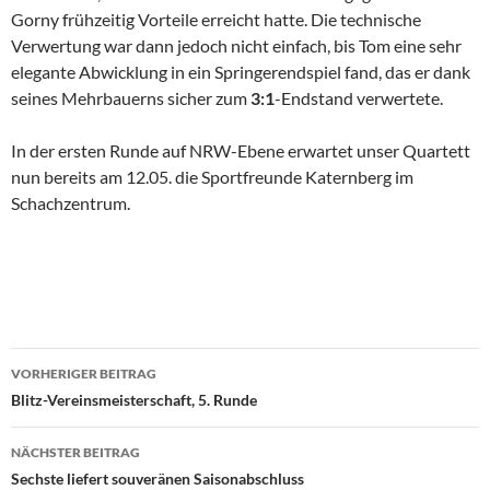
Gorny frühzeitig Vorteile erreicht hatte. Die technische
Verwertung war dann jedoch nicht einfach, bis Tom eine sehr
elegante Abwicklung in ein Springerendspiel fand, das er dank
seines Mehrbauerns sicher zum
3:1
-Endstand verwertete.
In der ersten Runde auf NRW-Ebene erwartet unser Quartett
nun bereits am 12.05. die Sportfreunde Katernberg im
Schachzentrum.
Beitragsnavigation
VORHERIGER BEITRAG
Blitz-Vereinsmeisterschaft, 5. Runde
NÄCHSTER BEITRAG
Sechste liefert souveränen Saisonabschluss