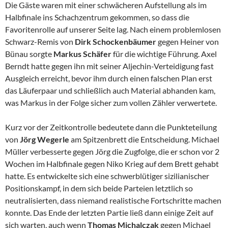
Die Gäste waren mit einer schwächeren Aufstellung als im
Halbfinale ins Schachzentrum gekommen, so dass die
Favoritenrolle auf unserer Seite lag. Nach einem problemlosen
Schwarz-Remis von
Dirk Schockenbäumer
gegen Heiner von
Bünau sorgte
Markus Schäfer
für die wichtige Führung. Axel
Berndt hatte gegen ihn mit seiner Aljechin-Verteidigung fast
Ausgleich erreicht, bevor ihm durch einen falschen Plan erst
das Läuferpaar und schließlich auch Material abhanden kam,
was Markus in der Folge sicher zum vollen Zähler verwertete.
Kurz vor der Zeitkontrolle bedeutete dann die Punkteteilung
von
Jörg Wegerle
am Spitzenbrett die Entscheidung. Michael
Müller verbesserte gegen Jörg die Zugfolge, die er schon vor 2
Wochen im Halbfinale gegen Niko Krieg auf dem Brett gehabt
hatte. Es entwickelte sich eine schwerblütiger sizilianischer
Positionskampf, in dem sich beide Parteien letztlich so
neutralisierten, dass niemand realistische Fortschritte machen
konnte. Das Ende der letzten Partie ließ dann einige Zeit auf
sich warten, auch wenn
Thomas Michalczak
gegen Michael