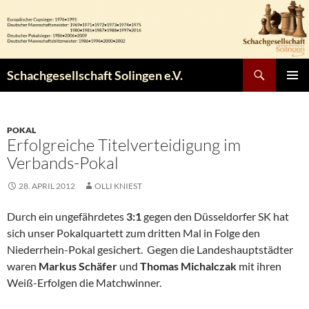
Zum
Inhalt
springen
Suchen
Schachgesellschaft Solingen e.V.
PRIMÄR
MENÜ
POKAL
Erfolgreiche Titelverteidigung im
Verbands-Pokal
28. APRIL 2012
OLLI KNIEST
Durch ein ungefährdetes
3:1
gegen den Düsseldorfer SK hat
sich unser Pokalquartett zum dritten Mal in Folge den
Niederrhein-Pokal gesichert. Gegen die Landeshauptstädter
waren
Markus Schäfer
und
Thomas Michalczak
mit ihren
Weiß-Erfolgen die Matchwinner.