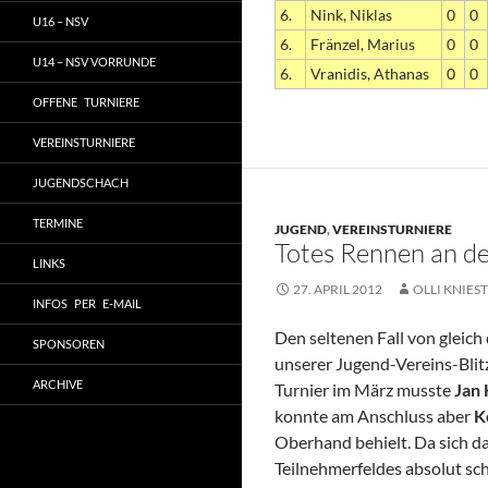
6.
Nink, Niklas
0
0
U16 – NSV
6.
Fränzel, Marius
0
0
U14 – NSV VORRUNDE
6.
Vranidis, Athanas
0
0
OFFENE TURNIERE
VEREINSTURNIERE
JUGENDSCHACH
TERMINE
JUGEND
,
VEREINSTURNIERE
Totes Rennen an de
LINKS
27. APRIL 2012
OLLI KNIEST
INFOS PER E-MAIL
Den seltenen Fall von gleich
SPONSOREN
unserer Jugend-Vereins-Blit
ARCHIVE
Turnier im März musste
Jan
konnte am Anschluss aber
Ke
Oberhand behielt. Da sich d
Teilnehmerfeldes absolut sch