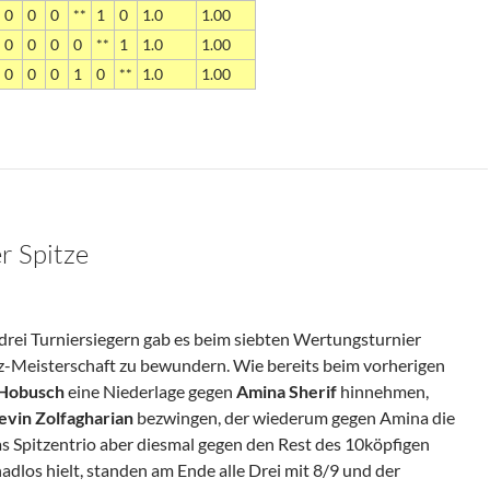
0
0
0
**
1
0
1.0
1.00
0
0
0
0
**
1
1.0
1.00
0
0
0
1
0
**
1.0
1.00
r Spitze
 drei Turniersiegern gab es beim siebten Wertungsturnier
z-Meisterschaft zu bewundern. Wie bereits beim vorherigen
 Hobusch
eine Niederlage gegen
Amina Sherif
hinnehmen,
vin Zolfagharian
bezwingen, der wiederum gegen Amina die
as Spitzentrio aber diesmal gegen den Rest des 10köpfigen
adlos hielt, standen am Ende alle Drei mit 8/9 und der