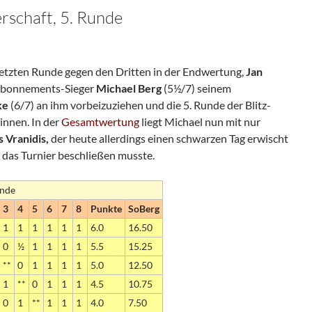
erschaft, 5. Runde
 letzten Runde gegen den Dritten in der Endwertung,
Jan
 Abonnements-Sieger
Michael Berg
(5½/7) seinem
ke
(6/7) an ihm vorbeizuziehen und die 5. Runde der Blitz-
innen. In der
Gesamtwertung
liegt Michael nun mit nur
 Vranidis,
der heute allerdings einen schwarzen Tag erwischt
 das Turnier beschließen musste.
unde
3
4
5
6
7
8
Punkte
SoBerg
1
1
1
1
1
1
6.0
16.50
0
½
1
1
1
1
5.5
15.25
**
0
1
1
1
1
5.0
12.50
1
**
0
1
1
1
4.5
10.75
0
1
**
1
1
1
4.0
7.50