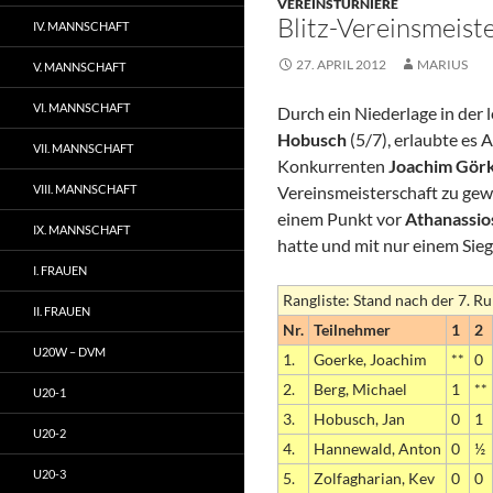
VEREINSTURNIERE
Blitz-Vereinsmeist
IV. MANNSCHAFT
27. APRIL 2012
MARIUS
V. MANNSCHAFT
VI. MANNSCHAFT
Durch ein Niederlage in der
Hobusch
(5/7), erlaubte es
VII. MANNSCHAFT
Konkurrenten
Joachim Gör
VIII. MANNSCHAFT
Vereinsmeisterschaft zu gew
einem Punkt vor
Athanassios
IX. MANNSCHAFT
hatte und mit nur einem Sieg
I. FRAUEN
Rangliste: Stand nach der 7. R
II. FRAUEN
Nr.
Teilnehmer
1
2
U20W – DVM
1.
Goerke, Joachim
**
0
2.
Berg, Michael
1
**
U20-1
3.
Hobusch, Jan
0
1
U20-2
4.
Hannewald, Anton
0
½
U20-3
5.
Zolfagharian, Kev
0
0