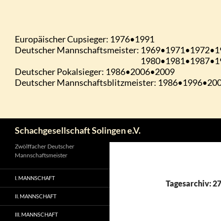
Zum
Inhalt
springen
Suchen
Schachgesellschaft Solingen e.V.
Zwölffacher Deutscher
Mannschaftsmeister
I. MANNSCHAFT
Tagesarchiv: 27
II. MANNSCHAFT
III. MANNSCHAFT