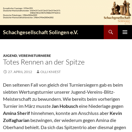
Zum
Inhalt
springen
Suchen
Schachgesellschaft Solingen e.V.
PRIMÄR
MENÜ
JUGEND
,
VEREINSTURNIERE
Totes Rennen an der Spitze
27. APRIL 2012
OLLI KNIEST
Den seltenen Fall von gleich drei Turniersiegern gab es beim
siebten Wertungsturnier unserer Jugend-Vereins-Blitz-
Meisterschaft zu bewundern. Wie bereits beim vorherigen
Turnier im März musste
Jan Hobusch
eine Niederlage gegen
Amina Sherif
hinnehmen, konnte am Anschluss aber
Kevin
Zolfagharian
bezwingen, der wiederum gegen Amina die
Oberhand behielt. Da sich das Spitzentrio aber diesmal gegen