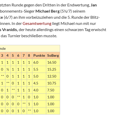
 letzten Runde gegen den Dritten in der Endwertung,
Jan
 Abonnements-Sieger
Michael Berg
(5½/7) seinem
ke
(6/7) an ihm vorbeizuziehen und die 5. Runde der Blitz-
innen. In der
Gesamtwertung
liegt Michael nun mit nur
 Vranidis,
der heute allerdings einen schwarzen Tag erwischt
 das Turnier beschließen musste.
unde
3
4
5
6
7
8
Punkte
SoBerg
1
1
1
1
1
1
6.0
16.50
0
½
1
1
1
1
5.5
15.25
**
0
1
1
1
1
5.0
12.50
1
**
0
1
1
1
4.5
10.75
0
1
**
1
1
1
4.0
7.50
0
0
0
**
1
0
1.0
1.00
0
0
0
0
**
1
1.0
1.00
0
0
0
1
0
**
1.0
1.00