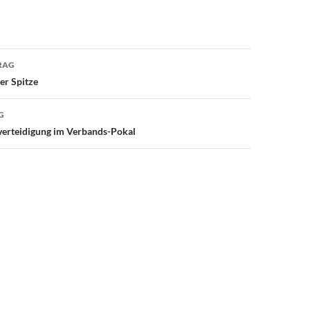
avigation
RAG
er Spitze
G
lverteidigung im Verbands-Pokal