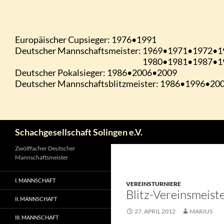
Zum
Inhalt
springen
Suchen
Schachgesellschaft Solingen e.V.
Zwölffacher Deutscher
Mannschaftsmeister
I. MANNSCHAFT
VEREINSTURNIERE
Blitz-Vereinsmeist
II. MANNSCHAFT
27. APRIL 2012
MARIUS
III. MANNSCHAFT