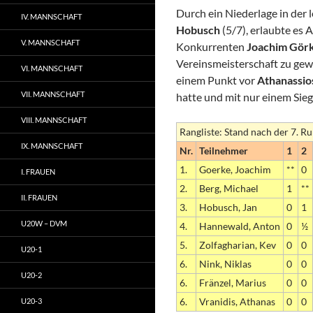
Durch ein Niederlage in der
IV. MANNSCHAFT
Hobusch
(5/7), erlaubte es
V. MANNSCHAFT
Konkurrenten
Joachim Gör
Vereinsmeisterschaft zu gew
VI. MANNSCHAFT
einem Punkt vor
Athanassios
VII. MANNSCHAFT
hatte und mit nur einem Sieg
VIII. MANNSCHAFT
Rangliste: Stand nach der 7. R
IX. MANNSCHAFT
Nr.
Teilnehmer
1
2
1.
Goerke, Joachim
**
0
I. FRAUEN
2.
Berg, Michael
1
**
II. FRAUEN
3.
Hobusch, Jan
0
1
U20W – DVM
4.
Hannewald, Anton
0
½
5.
Zolfagharian, Kev
0
0
U20-1
6.
Nink, Niklas
0
0
U20-2
6.
Fränzel, Marius
0
0
6.
Vranidis, Athanas
0
0
U20-3