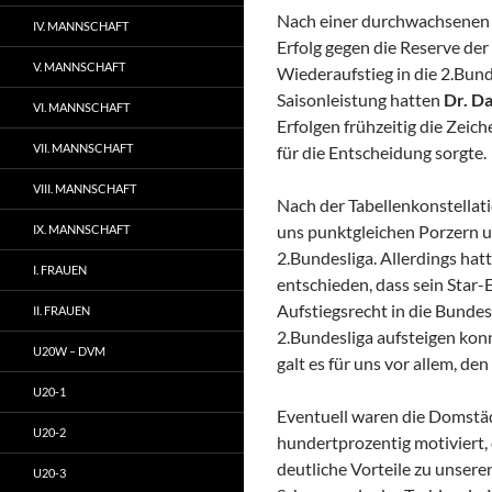
Nach einer durchwachsenen 
IV. MANNSCHAFT
Erfolg gegen die Reserve de
V. MANNSCHAFT
Wiederaufstieg in die 2.Bunde
Saisonleistung hatten
Dr. Da
VI. MANNSCHAFT
Erfolgen frühzeitig die Zeich
VII. MANNSCHAFT
für die Entscheidung sorgte.
VIII. MANNSCHAFT
Nach der Tabellenkonstellati
uns punktgleichen Porzern u
IX. MANNSCHAFT
2.Bundesliga. Allerdings hat
I. FRAUEN
entschieden, dass sein Star-
Aufstiegsrecht in die Bundes
II. FRAUEN
2.Bundesliga aufsteigen konn
U20W – DVM
galt es für uns vor allem, de
U20-1
Eventuell waren die Domstäd
U20-2
hundertprozentig motiviert,
deutliche Vorteile zu unser
U20-3