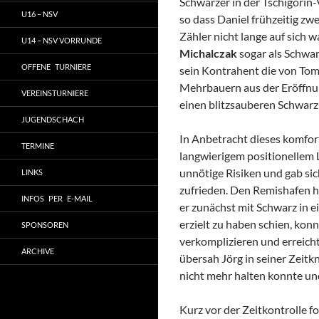
Schwarzer in der Tschigorin
U16 – NSV
so dass Daniel frühzeitig z
Zähler nicht lange auf sich 
U14 – NSV VORRUNDE
Michalczak
sogar als Schwar
OFFENE TURNIERE
sein Kontrahent die von Tom 
Mehrbauern aus der Eröffnu
VEREINSTURNIERE
einen blitzsauberen Schwarz
JUGENDSCHACH
In Anbetracht dieses komfo
TERMINE
langwierigem positionellem L
unnötige Risiken und gab sic
LINKS
zufrieden. Den Remishafen h
INFOS PER E-MAIL
er zunächst mit Schwarz in e
erzielt zu haben schien, kon
SPONSOREN
verkomplizieren und erreicht
ARCHIVE
übersah Jörg in seiner Zeitkn
nicht mehr halten konnte un
Kurz vor der Zeitkontrolle f