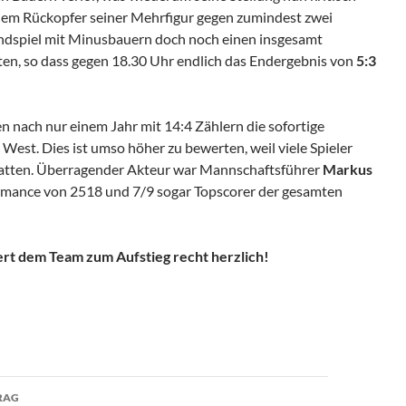
inem Rückopfer seiner Mehrfigur gegen zumindest zwei
Endspiel mit Minusbauern doch noch einen insgesamt
ten, so dass gegen 18.30 Uhr endlich das Endergebnis von
5:3
n nach nur einem Jahr mit 14:4 Zählern die sofortige
 West. Dies ist umso höher zu bewerten, weil viele Spieler
 hatten. Überragender Akteur war Mannschaftsführer
Markus
formance von 2518 und 7/9 sogar Topscorer der gesamten
ert dem Team zum Aufstieg recht herzlich!
avigation
RAG