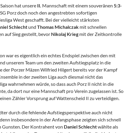
Saison hat unsere
II.
Mannschaft mit einem souveränen
5:3
-
r SG Porz doch noch den angestrebten sofortigen
sliga West geschafft. Bei der vielleicht stärksten
niel Schlecht
und
Thomas Michalczak
mit schnellen
en auf Sieg gestellt, bevor
Nikolaj Krieg
mit der Zeitkontrolle
on war es eigentlich ein echtes Endspiel zwischen den mit
nd unserem Team um den zweiten Aufstiegsplatz in die
te der Porzer Mäzen Wilfried Hilgert bereits vor der Kampf
Ensemble in der zweiten Liga auch diesmal nicht das
liga wahrnehmen würde, so dass auch Porz II nicht in die
te, da dort nur eine Mannschaft pro Verein zugelassen ist. So
n einen Zähler Vorsprung auf Wattenscheid II zu verteidigen.
ter durch die fehlende Aufstiegsperspektive auch nicht
 denn insbesondere in der Anfangsphase zeigten sich schnell
en Gunsten. Der Kontrahent von
Daniel Schlecht
wählte als