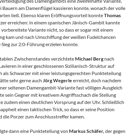
-Verteidigung des Damengambits eine zweifelhafte Variante,
wei Bauern am Damenflügel kassieren konnte, wonach der volle
warten ließ. Ebenso klaren Eröffnungsvorteil konnte
Thomas
zer erreichen: in einem spanischen Jänisch-Gambit kannte
vorbereitete Variante nicht, so dass er sogar mit einem
ng kam und nach Umschiffung der weißen Fudelchancen
-Sieg zur 2:0-Führung erzielen konnte.
rtablen Zwischenstandes verzichtete
Michael Berg
nach
avieren in einer geschlossenen Sizilianisch-Struktur auf
h als Schwarzer mit einer leistungsgerechten Punkteteilung
ätte sehr gerne auch
Jörg
Wegerle
erreicht, doch nachdem
iner seltenen Damengambit-Variante fast völligen Ausgleich
nte sein Gegner mit kreativem Angriffsschach die Stellung
e zudem einen deutlichen Vorsprung auf der Uhr. Schließlich
appheit einen taktischen Trick, so dass er seine Position
d die Porzer zum Anschlusstreffer kamen.
olgte dann eine Punkteteilung von
Markus Schäfer,
der gegen