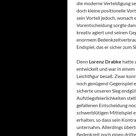
die moderne Verteidigung se
doch kleine positionelle Vort
sein Vorteil jedoch, wonach e
Vorentscheidung sorgte da
kreativ agiert und seinen Geg
enormem Bedenkzeitverbrauc
Endspiel, das er sicher zum 
Denn
Lorenz Drabke
hatte 
entwickelt und war in einem 
Leichtfigur besaß. Zwar konn
noch genügend Gegenspiel er
sicherte unseren Sieg endgül
Aufstiegsfeierlichkeiten stell
gefallenen Entscheidung noc
schwerblütigen Mittelspiel e
erhalten, so dass sein Kont
unternahm. Allerdings übertr
Bedenkzeit noch einen dritte