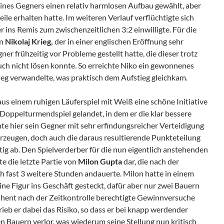
ines Gegners einen relativ harmlosen Aufbau gewählt, aber
eile erhalten hatte. Im weiteren Verlauf verflüchtigte sich
r ins Remis zum zwischenzeitlichen 3:2 einwilligte. Für die
nn
Nikolaj Krieg,
der in einer englischen Eröffnung sehr
ner frühzeitig vor Probleme gestellt hatte, die dieser trotz
h nicht lösen konnte. So erreichte Niko ein gewonnenes
Sieg verwandelte, was praktisch dem Aufstieg gleichkam.
aus einem ruhigen Läuferspiel mit Weiß eine schöne Initiative
Doppelturmendspiel gelandet, in dem er die klar bessere
te hier sein Gegner mit sehr erfindungsreicher Verteidigung
zeugen, doch auch die daraus resultierende Punkteteilung
tig ab. Den Spielverderber für die nun eigentlich anstehenden
te die letzte Partie von
Milon Gupta
dar, die nach der
h fast 3 weitere Stunden andauerte. Milon hatte in einem
ine Figur ins Geschäft gesteckt, dafür aber nur zwei Bauern
rahent nach der Zeitkontrolle berechtigte Gewinnversuche
ieb er dabei das Risiko, so dass er bei knapp werdender
n Bauern verlor, was wiederum seine Stellung nun kritisch