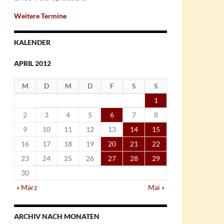
Weitere Termine
KALENDER
APRIL 2012
M
D
M
D
F
S
S
1
2
3
4
5
6
7
8
9
10
11
12
13
14
15
16
17
18
19
20
21
22
23
24
25
26
27
28
29
30
« März
Mai »
ARCHIV NACH MONATEN