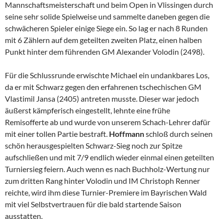
Mannschaftsmeisterschaft und beim Open in Vlissingen durch
seine sehr solide Spielweise und sammelte daneben gegen die
schwächeren Spieler einige Siege ein. So lag er nach 8 Runden
mit 6 Zählern auf dem geteilten zweiten Platz, einen halben
Punkt hinter dem führenden GM Alexander Volodin (2498).
Für die Schlussrunde erwischte Michael ein undankbares Los,
da er mit Schwarz gegen den erfahrenen tschechischen GM
Vlastimil Jansa (2405) antreten musste. Dieser war jedoch
äußerst kämpferisch eingestellt, lehnte eine frühe
Remisofferte ab und wurde von unserem Schach-Lehrer dafür
mit einer tollen Partie bestraft.
Hoffmann
schloß durch seinen
schön herausgespielten Schwarz-Sieg noch zur Spitze
aufschließen und mit 7/9 endlich wieder einmal einen geteilten
Turniersieg feiern. Auch wenn es nach Buchholz-Wertung nur
zum dritten Rang hinter Volodin und IM Christoph Renner
reichte, wird ihm diese Turnier-Premiere im Bayrischen Wald
mit viel Selbstvertrauen für die bald startende Saison
ausstatten.