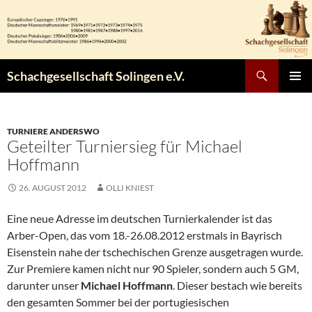
Zum
Inhalt
springen
Suchen
Schachgesellschaft Solingen e.V.
PRIMÄR
MENÜ
TURNIERE ANDERSWO
Geteilter Turniersieg für Michael
Hoffmann
26. AUGUST 2012
OLLI KNIEST
Eine neue Adresse im deutschen Turnierkalender ist das
Arber-Open, das vom 18.-26.08.2012 erstmals in Bayrisch
Eisenstein nahe der tschechischen Grenze ausgetragen wurde.
Zur Premiere kamen nicht nur 90 Spieler, sondern auch 5 GM,
darunter unser
Michael Hoffmann
. Dieser bestach wie bereits
den gesamten Sommer bei der portugiesischen