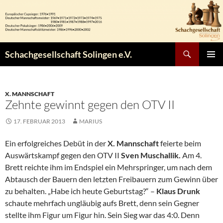
Zum
Inhalt
springen
Suchen
Schachgesellschaft Solingen e.V.
PRIMÄR
MENÜ
X. MANNSCHAFT
Zehnte gewinnt gegen den OTV II
17. FEBRUAR 2013
MARIUS
Ein erfolgreiches Debüt in der
X. Mannschaft
feierte beim
Auswärtskampf gegen den OTV II
Sven Muschallik.
Am 4.
Brett reichte ihm im Endspiel ein Mehrspringer, um nach dem
Abtausch der Bauern den letzten Freibauern zum Gewinn über
zu behalten. „Habe ich heute Geburtstag?“ –
Klaus Drunk
schaute mehrfach ungläubig aufs Brett, denn sein Gegner
stellte ihm Figur um Figur hin. Sein Sieg war das 4:0. Denn