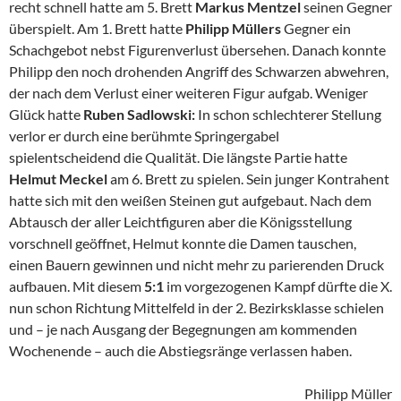
recht schnell hatte am 5. Brett
Markus Mentzel
seinen Gegner
überspielt. Am 1. Brett hatte
Philipp Müllers
Gegner ein
Schachgebot nebst Figurenverlust übersehen. Danach konnte
Philipp den noch drohenden Angriff des Schwarzen abwehren,
der nach dem Verlust einer weiteren Figur aufgab. Weniger
Glück hatte
Ruben Sadlowski:
In schon schlechterer Stellung
verlor er durch eine berühmte Springergabel
spielentscheidend die Qualität. Die längste Partie hatte
Helmut Meckel
am 6. Brett zu spielen. Sein junger Kontrahent
hatte sich mit den weißen Steinen gut aufgebaut. Nach dem
Abtausch der aller Leichtfiguren aber die Königsstellung
vorschnell geöffnet, Helmut konnte die Damen tauschen,
einen Bauern gewinnen und nicht mehr zu parierenden Druck
aufbauen. Mit diesem
5:1
im vorgezogenen Kampf dürfte die X.
nun schon Richtung Mittelfeld in der 2. Bezirksklasse schielen
und – je nach Ausgang der Begegnungen am kommenden
Wochenende – auch die Abstiegsränge verlassen haben.
Philipp Müller