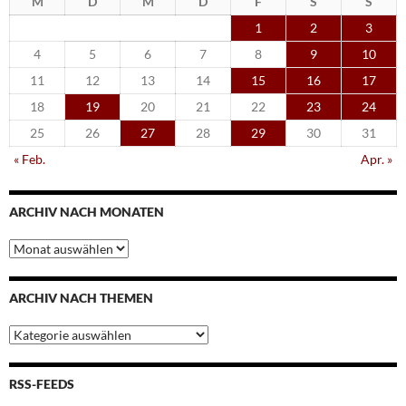
M
D
M
D
F
S
S
1
2
3
4
5
6
7
8
9
10
11
12
13
14
15
16
17
18
19
20
21
22
23
24
25
26
27
28
29
30
31
« Feb.
Apr. »
ARCHIV NACH MONATEN
Archiv
nach
Monaten
ARCHIV NACH THEMEN
Archiv
nach
Themen
RSS-FEEDS