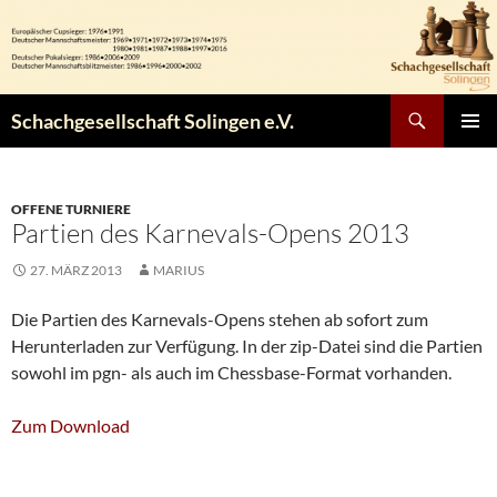
Zum
Inhalt
springen
Suchen
Schachgesellschaft Solingen e.V.
PRIMÄR
MENÜ
OFFENE TURNIERE
Partien des Karnevals-Opens 2013
27. MÄRZ 2013
MARIUS
Die Partien des Karnevals-Opens stehen ab sofort zum
Herunterladen zur Verfügung. In der zip-Datei sind die Partien
sowohl im pgn- als auch im Chessbase-Format vorhanden.
Zum Download