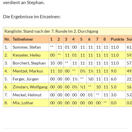
verdient an Stephan.
Die Ergebnisse im Einzelnen:
Rangliste: Stand nach der 7. Runde im 2. Durchgang
Nr.
Teilnehmer
1
2
3
4
5
6
7
8
Punkte
So
1.
Sommer, Stefan
**
11
01
00
11
11
11
11
11.0
61
2.
Kesseler, Heiko
00
**
11
01
11
11
11
11
11.0
59
3.
Borchert, Stephan
10
00
**
11
11
11
11
11
11.0
57
4.
Mentzel, Markus
11
10
00
**
0½
1½
11
11
9.0
49
5.
Ferger, Jürgen
00
00
00
1½
**
½0
11
11
6.0
22
6.
Zimdars, Wolfgang
00
00
00
0½
½1
**
10
11
5.0
16
7.
Meckel, Helmut
00
00
00
00
00
01
**
11
3.0
5.
8.
Mix, Lothar
00
00
00
00
00
00
00
**
0.0
0.