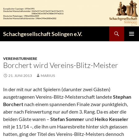
Zum
Inhalt
springen
Suchen
Schachgesellschaft Solingen e.V.
PRIMÄR
MENÜ
VEREINSTURNIERE
Borchert wird Vereins-Blitz-Meister
21. JUNI 2013
MARIUS
In der mit nur acht Spielern (darunter zwei Gästen)
ausgetragenen Vereins-Blitz-Meisterschaft landete
Stephan
Borchert
nach einem spannenden Finale zwar punktgleich,
aber nach Feinwertung nur auf dem 3. Rang. Da es aber die
beiden Gäste waren –
Stefan Sommer
und
Heiko Kesseler
mit je 11/14 –, die ihn um Haaresbreite hinter sich gelassen
hatten, ging der Titel des Vereins-Blitz-Meisters dennoch