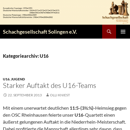
Zum
Inhalt
springen
Suchen
Schachgesellschaft Solingen e.V.
PRIMÄR
MENÜ
Kategoriearchiv: U16
U16
,
JUGEND
Starker Auftakt des U16-Teams
22. SEPTEMBER 2013
OLLI KNIEST
Mit einem unerwartet deutlichen
11:5-(3½:½)-
Heimsieg gegen
den OSC Rheinhausen feierte unser
U16
-Quartett einen
äußerst gelungenen Auftakt in die Niederrhein-Meisterschaft.
Dabei profitierte die Mannschaft allerdings sehr davon, dass