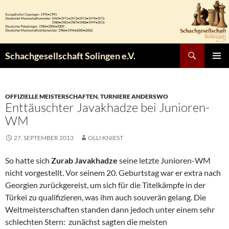
Zum
Inhalt
springen
Suchen
Schachgesellschaft Solingen e.V.
PRIMÄR
MENÜ
OFFIZIELLE MEISTERSCHAFTEN
,
TURNIERE ANDERSWO
Enttäuschter Javakhadze bei Junioren-
WM
27. SEPTEMBER 2013
OLLI KNIEST
So hatte sich
Zurab Javakhadze
seine letzte Junioren-WM
nicht vorgestellt. Vor seinem 20. Geburtstag war er extra nach
Georgien zurückgereist, um sich für die Titelkämpfe in der
Türkei zu qualifizieren, was ihm auch souverän gelang. Die
Weltmeisterschaften standen dann jedoch unter einem sehr
schlechten Stern: zunächst sagten die meisten