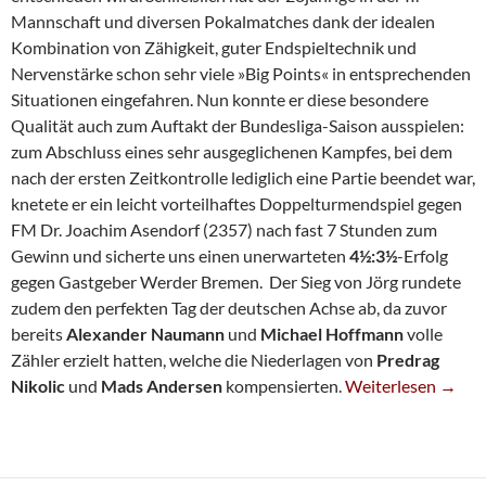
Mannschaft und diversen Pokalmatches dank der idealen
Kombination von Zähigkeit, guter Endspieltechnik und
Nervenstärke schon sehr viele »Big Points« in entsprechenden
Situationen eingefahren. Nun konnte er diese besondere
Qualität auch zum Auftakt der Bundesliga-Saison ausspielen:
zum Abschluss eines sehr ausgeglichenen Kampfes, bei dem
nach der ersten Zeitkontrolle lediglich eine Partie beendet war,
knetete er ein leicht vorteilhaftes Doppelturmendspiel gegen
FM Dr. Joachim Asendorf (2357) nach fast 7 Stunden zum
Gewinn und sicherte uns einen unerwarteten
4½:3½
-Erfolg
gegen Gastgeber Werder Bremen. Der Sieg von Jörg rundete
zudem den perfekten Tag der deutschen Achse ab, da zuvor
bereits
Alexander Naumann
und
Michael Hoffmann
volle
Zähler erzielt hatten, welche die Niederlagen von
Predrag
Wegerle Macht Tra
Nikolic
und
Mads Andersen
kompensierten.
Weiterlesen
→