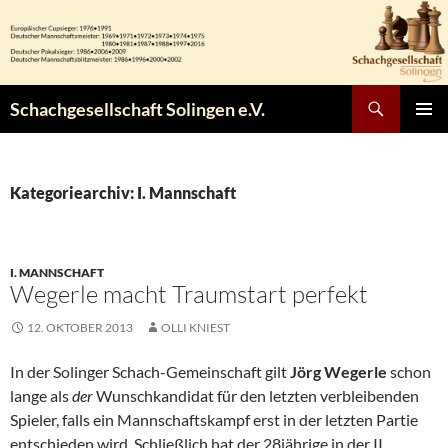
Zum
Inhalt
springen
Suchen
Schachgesellschaft Solingen e.V.
PRIMÄR
MENÜ
Kategoriearchiv: I. Mannschaft
I. MANNSCHAFT
Wegerle macht Traumstart perfekt
12. OKTOBER 2013
OLLI KNIEST
In der Solinger Schach-Gemeinschaft gilt
Jörg Wegerle
schon
lange als
der
Wunschkandidat für den letzten verbleibenden
Spieler, falls ein Mannschaftskampf erst in der letzten Partie
entschieden wird. Schließlich hat der 28jährige in der II.