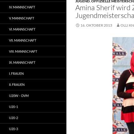
JUGEND
,
OFFIZIELLE MEISTERSC
Amina Sherif wird 
IV. MANNSCHAFT
Jugendmeisterscha
V. MANNSCHAFT
16. OKTOBER 2013
OLLI KN
VI. MANNSCHAFT
VII. MANNSCHAFT
VIII. MANNSCHAFT
IX. MANNSCHAFT
I. FRAUEN
II. FRAUEN
U20W – DVM
U20-1
U20-2
U20-3