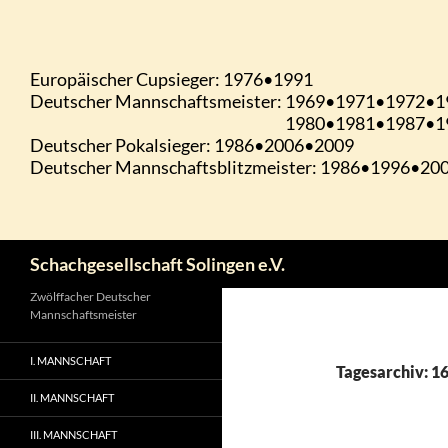
Zum
Inhalt
springen
Suchen
Schachgesellschaft Solingen e.V.
Zwölffacher Deutscher
Mannschaftsmeister
I. MANNSCHAFT
Tagesarchiv: 1
II. MANNSCHAFT
III. MANNSCHAFT