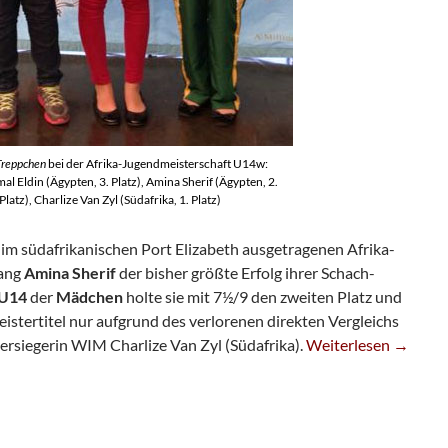
Treppchen
bei der Afrika-Jugendmeisterschaft U14w:
l Eldin (Ägypten, 3. Platz), Amina Sherif (Ägypten, 2.
Platz), Charlize Van Zyl (Südafrika, 1. Platz)
im südafrikanischen Port Elizabeth ausgetragenen Afrika-
lang
Amina Sherif
der bisher größte Erfolg ihrer Schach-
U14
der
Mädchen
holte sie mit 7½/9 den zweiten Platz und
stertitel nur aufgrund des verlorenen direkten Vergleichs
Amina Sherif Wird Z
ersiegerin WIM Charlize Van Zyl (Südafrika).
Weiterlesen
→