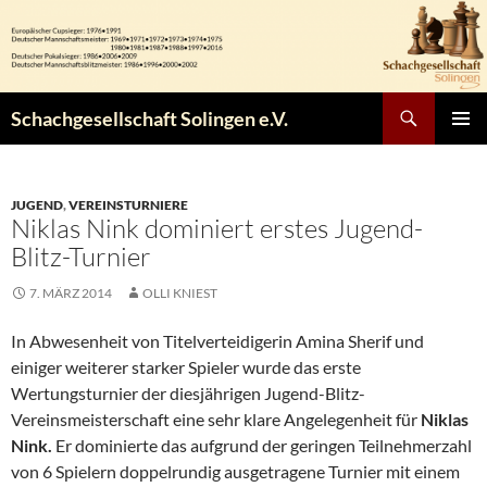
Zum
Inhalt
springen
Suchen
Schachgesellschaft Solingen e.V.
PRIMÄR
MENÜ
JUGEND
,
VEREINSTURNIERE
Niklas Nink dominiert erstes Jugend-
Blitz-Turnier
7. MÄRZ 2014
OLLI KNIEST
In Abwesenheit von Titelverteidigerin Amina Sherif und
einiger weiterer starker Spieler wurde das erste
Wertungsturnier der diesjährigen Jugend-Blitz-
Vereinsmeisterschaft eine sehr klare Angelegenheit für
Niklas
Nink.
Er dominierte das aufgrund der geringen Teilnehmerzahl
von 6 Spielern doppelrundig ausgetragene Turnier mit einem