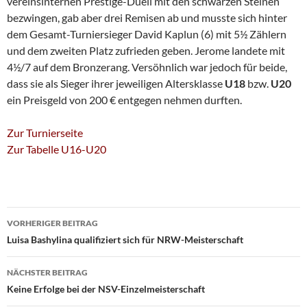
vereinsinternen Prestige-Duell mit den schwarzen Steinen
bezwingen, gab aber drei Remisen ab und musste sich hinter
dem Gesamt-Turniersieger David Kaplun (6) mit 5½ Zählern
und dem zweiten Platz zufrieden geben. Jerome landete mit
4½/7 auf dem Bronzerang. Versöhnlich war jedoch für beide,
dass sie als Sieger ihrer jeweiligen Altersklasse
U18
bzw.
U20
ein Preisgeld von 200 € entgegen nehmen durften.
Zur Turnierseite
Zur Tabelle U16-U20
Beitragsnavigation
VORHERIGER BEITRAG
Luisa Bashylina qualifiziert sich für NRW-Meisterschaft
NÄCHSTER BEITRAG
Keine Erfolge bei der NSV-Einzelmeisterschaft