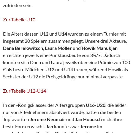
zufrieden sein.
Zur Tabelle U10
Die Altersklassen
U12
und
U14
wurden zu einem Turnier mit
insgesamt 20 Spielern zusammengelegt. Unsere drei Akteure,
Dana Berelowitsch
,
Laura Möller
und
Howik Manukjan
erreichten jeweils eine Punktausbeute von 3½/7. Dadurch
konnten sich Dana und Laura jeweils über eine Prämie von 100
€ als beste Mädchen U12 und U14 freuen, während Howik als
Sechster der U12 die Preisgeldränge nur minimal verpasste.
Zur Tabelle U12-U14
In der »Königsklasse« der Altersgruppen
U16-U20,
die leider
nur von 9 Teilnehmern absolviert wurde, hatten die beiden
Topfavoriten
Jerome Neumair
und
Jan Hobusch
nicht ihre
beste Form erwischt.
Jan
konnte zwar
Jerome
im