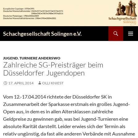
Zum
Inhalt
springen
Suchen
Schachgesellschaft Solingen e.V.
PRIMÄR
MENÜ
JUGEND
,
TURNIERE ANDERSWO
Zahlreiche SG-Preisträger beim
Düsseldorfer Jugendopen
17. APRIL 2014
OLLI KNIEST
Vom 12.-17.04.2014 richtete der Düsseldorfer SK in
Zusammenarbeit der Sparkasse erstmals ein großes Jugend-
Open aus, in dem es in allen Altersklassen zahlreiche
Geldpreise zu gewinnen gab, was bei Jugend-Turnieren eine
absolute Rarität darstellt. Leider erwies sich der Termin als
relativ ungünstig, da fast alle anderen Verbände mit Ausnahme