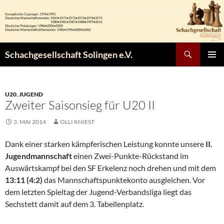
Zum
Inhalt
springen
Suchen
Schachgesellschaft Solingen e.V.
PRIMÄR
MENÜ
U20
,
JUGEND
Zweiter Saisonsieg für U20 II
3. MAI 2014
OLLI KNIEST
Dank einer starken kämpferischen Leistung konnte unsere
II.
Jugendmannschaft
einen Zwei-Punkte-Rückstand im
Auswärtskampf bei den SF Erkelenz noch drehen und mit dem
13:11 (4:2)
das Mannschaftspunktekonto ausgleichen. Vor
dem letzten Spieltag der Jugend-Verbandsliga liegt das
Sechstett damit auf dem 3. Tabellenplatz.