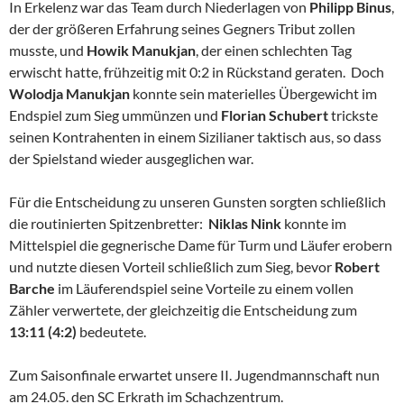
In Erkelenz war das Team durch Niederlagen von
Philipp Binus
,
der der größeren Erfahrung seines Gegners Tribut zollen
musste, und
Howik Manukjan
, der einen schlechten Tag
erwischt hatte, frühzeitig mit 0:2 in Rückstand geraten. Doch
Wolodja Manukjan
konnte sein materielles Übergewicht im
Endspiel zum Sieg ummünzen und
Florian Schubert
trickste
seinen Kontrahenten in einem Sizilianer taktisch aus, so dass
der Spielstand wieder ausgeglichen war.
Für die Entscheidung zu unseren Gunsten sorgten schließlich
die routinierten Spitzenbretter:
Niklas Nink
konnte im
Mittelspiel die gegnerische Dame für Turm und Läufer erobern
und nutzte diesen Vorteil schließlich zum Sieg, bevor
Robert
Barche
im Läuferendspiel seine Vorteile zu einem vollen
Zähler verwertete, der gleichzeitig die Entscheidung zum
13:11 (4:2)
bedeutete.
Zum Saisonfinale erwartet unsere II. Jugendmannschaft nun
am 24.05. den SC Erkrath im Schachzentrum.