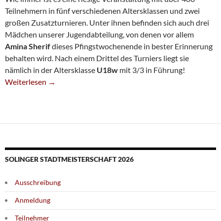
Teilnehmern in fünf verschiedenen Altersklassen und zwei
großen Zusatzturnieren. Unter ihnen befinden sich auch drei
Mädchen unserer Jugendabteilung, von denen vor allem
Amina Sherif
dieses Pfingstwochenende in bester Erinnerung
behalten wird. Nach einem Drittel des Turniers liegt sie
nämlich in der Altersklasse
U18w
mit 3/3 in Führung!
Traumstart Für Amina Sherif Bei Deutscher Meisterschaft
Weiterlesen
→
SOLINGER STADTMEISTERSCHAFT 2026
Ausschreibung
Anmeldung
Teilnehmer