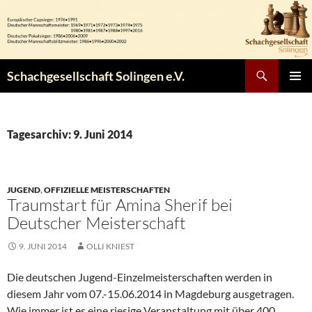
Zum
Inhalt
springen
Suchen
Schachgesellschaft Solingen e.V.
PRIMÄR
MENÜ
Tagesarchiv: 9. Juni 2014
JUGEND
,
OFFIZIELLE MEISTERSCHAFTEN
Traumstart für Amina Sherif bei
Deutscher Meisterschaft
9. JUNI 2014
OLLI KNIEST
Die deutschen Jugend-Einzelmeisterschaften werden in
diesem Jahr vom 07.-15.06.2014 in Magdeburg ausgetragen.
Wie immer ist es eine riesige Veranstaltung mit über 400