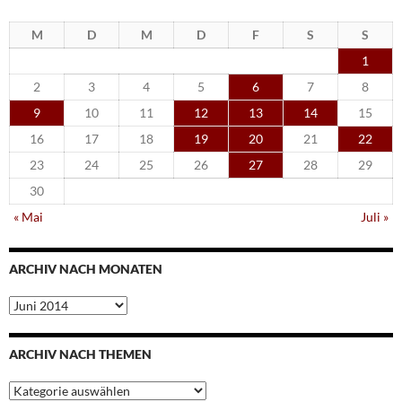
M
D
M
D
F
S
S
1
2
3
4
5
6
7
8
9
10
11
12
13
14
15
16
17
18
19
20
21
22
23
24
25
26
27
28
29
30
« Mai
Juli »
ARCHIV NACH MONATEN
Archiv
nach
Monaten
ARCHIV NACH THEMEN
Archiv