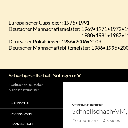
Zum
Inhalt
springen
Suchen
Schachgesellschaft Solingen e.V.
Zwölffacher Deutscher
Mannschaftsmeister
I. MANNSCHAFT
VEREINSTURNIERE
Schnellschach-VM, 
II. MANNSCHAFT
13. JUNI 2014
MARIUS
III. MANNSCHAFT