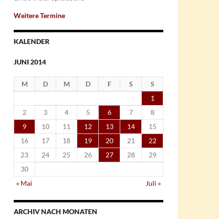
Weitere Termine
KALENDER
JUNI 2014
M
D
M
D
F
S
S
1
2
3
4
5
6
7
8
9
10
11
12
13
14
15
16
17
18
19
20
21
22
23
24
25
26
27
28
29
30
« Mai
Juli »
ARCHIV NACH MONATEN