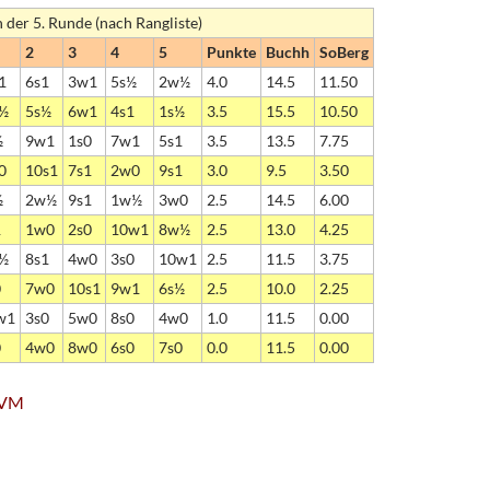
h der 5. Runde (nach Rangliste)
2
3
4
5
Punkte
Buchh
SoBerg
1
6s1
3w1
5s½
2w½
4.0
14.5
11.50
½
5s½
6w1
4s1
1s½
3.5
15.5
10.50
½
9w1
1s0
7w1
5s1
3.5
13.5
7.75
0
10s1
7s1
2w0
9s1
3.0
9.5
3.50
½
2w½
9s1
1w½
3w0
2.5
14.5
6.00
1
1w0
2s0
10w1
8w½
2.5
13.0
4.25
½
8s1
4w0
3s0
10w1
2.5
11.5
3.75
0
7w0
10s1
9w1
6s½
2.5
10.0
2.25
w1
3s0
5w0
8s0
4w0
1.0
11.5
0.00
0
4w0
8w0
6s0
7s0
0.0
11.5
0.00
h-VM