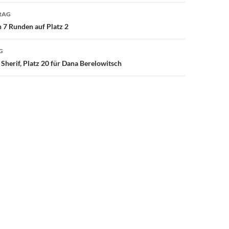
avigation
RAG
 7 Runden auf Platz 2
G
Sherif, Platz 20 für Dana Berelowitsch