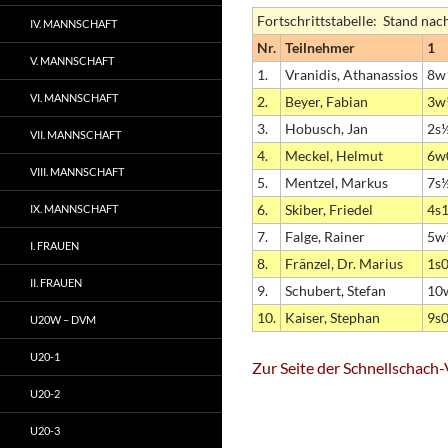
Fortschrittstabelle: Stand nac
IV. MANNSCHAFT
Nr.
Teilnehmer
1
V. MANNSCHAFT
1.
Vranidis, Athanassios
8w
VI. MANNSCHAFT
2.
Beyer, Fabian
3w
3.
Hobusch, Jan
2s
VII. MANNSCHAFT
4.
Meckel, Helmut
6w
VIII. MANNSCHAFT
5.
Mentzel, Markus
7s
6.
Skiber, Friedel
4s
IX. MANNSCHAFT
7.
Falge, Rainer
5w
I. FRAUEN
8.
Fränzel, Dr. Marius
1s
II. FRAUEN
9.
Schubert, Stefan
10
10.
Kaiser, Stephan
9s
U20W – DVM
U20-1
Zur Seite der Schnellschac
U20-2
U20-3