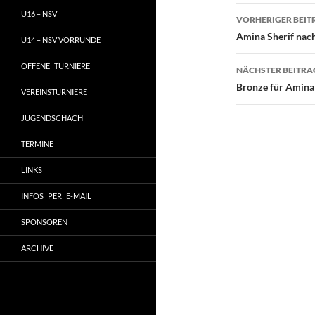
Beitragsn
U16 – NSV
VORHERIGER BEIT
Amina Sherif nach
U14 – NSV VORRUNDE
OFFENE TURNIERE
NÄCHSTER BEITRA
Bronze für Amina 
VEREINSTURNIERE
JUGENDSCHACH
TERMINE
LINKS
INFOS PER E-MAIL
SPONSOREN
ARCHIVE