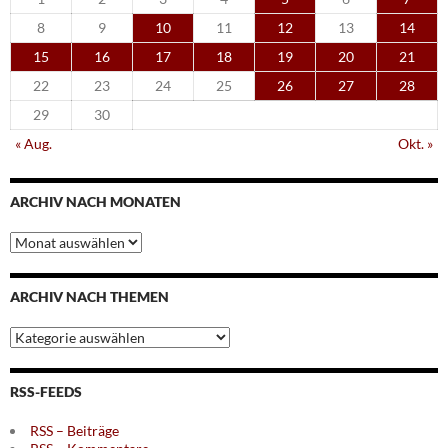
8
9
10
11
12
13
14
15
16
17
18
19
20
21
22
23
24
25
26
27
28
29
30
« Aug.
Okt. »
ARCHIV NACH MONATEN
Archiv
nach
Monaten
ARCHIV NACH THEMEN
Archiv
nach
Themen
RSS-FEEDS
RSS – Beiträge