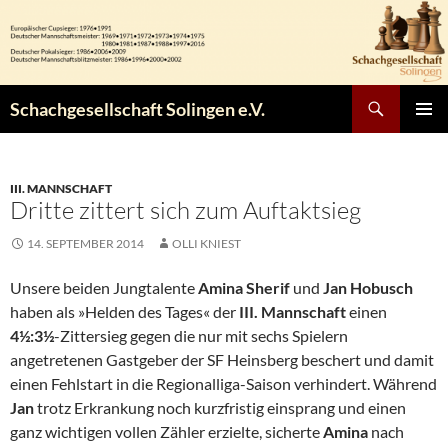
Zum
Inhalt
springen
Suchen
Schachgesellschaft Solingen e.V.
PRIMÄR
MENÜ
III. MANNSCHAFT
Dritte zittert sich zum Auftaktsieg
14. SEPTEMBER 2014
OLLI KNIEST
Unsere beiden Jungtalente
Amina Sherif
und
Jan Hobusch
haben als »Helden des Tages« der
III. Mannschaft
einen
4½:3½
-Zittersieg gegen die nur mit sechs Spielern
angetretenen Gastgeber der SF Heinsberg beschert und damit
einen Fehlstart in die Regionalliga-Saison verhindert. Während
Jan
trotz Erkrankung noch kurzfristig einsprang und einen
ganz wichtigen vollen Zähler erzielte, sicherte
Amina
nach