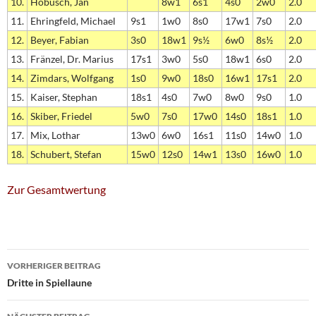
10.
Hobusch, Jan
8w1
6s1
4s0
2w0
2.0
11.
Ehringfeld, Michael
9s1
1w0
8s0
17w1
7s0
2.0
12.
Beyer, Fabian
3s0
18w1
9s½
6w0
8s½
2.0
13.
Fränzel, Dr. Marius
17s1
3w0
5s0
18w1
6s0
2.0
14.
Zimdars, Wolfgang
1s0
9w0
18s0
16w1
17s1
2.0
15.
Kaiser, Stephan
18s1
4s0
7w0
8w0
9s0
1.0
16.
Skiber, Friedel
5w0
7s0
17w0
14s0
18s1
1.0
17.
Mix, Lothar
13w0
6w0
16s1
11s0
14w0
1.0
18.
Schubert, Stefan
15w0
12s0
14w1
13s0
16w0
1.0
Zur Gesamtwertung
Beitragsnavigation
VORHERIGER BEITRAG
Dritte in Spiellaune