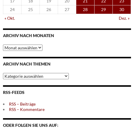
17
18
19
20
21
22
23
24
25
26
27
28
29
30
« Okt.
Dez. »
ARCHIV NACH MONATEN
Archiv
nach
Monaten
ARCHIV NACH THEMEN
Archiv
nach
Themen
RSS-FEEDS
RSS – Beiträge
RSS – Kommentare
ODER FOLGEN SIE UNS AUF: