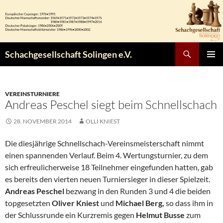
Zum
Inhalt
springen
Suchen
Schachgesellschaft Solingen e.V.
PRIMÄR
MENÜ
VEREINSTURNIERE
Andreas Peschel siegt beim Schnellschach
28. NOVEMBER 2014
OLLI KNIEST
Die diesjährige Schnellschach-Vereinsmeisterschaft nimmt
einen spannenden Verlauf. Beim 4. Wertungsturnier, zu dem
sich erfreulicherweise 18 Teilnehmer eingefunden hatten, gab
es bereits den vierten neuen Turniersieger in dieser Spielzeit.
Andreas Peschel
bezwang in den Runden 3 und 4 die beiden
topgesetzten
Oliver Kniest
und
Michael Berg,
so dass ihm in
der Schlussrunde ein Kurzremis gegen
Helmut Busse
zum