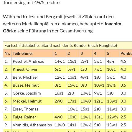
Turniersieg mit 4½/5 reichte.
Während Kniest und Berg mit jeweils 4 Zählern auf den
weiteren Medaillenplätzen einkamen, behauptete
Joachim
Görke
seine Führung in der Gesamtwertung .
Fortschrittstabelle: Stand nach der 5. Runde (nach Rangliste)
Nr.
Teilnehmer
1
2
3
4
5
Punkt
1.
Peschel, Andreas
14w1
11s1
2w1
3w1
4s½
4.5
2.
Kniest, Oliver
6s1
5w1
1s0
7w1
10s1
4.0
3.
Berg, Michael
12w1
13s1
4w1
1s0
5w1
4.0
4.
Busse, Helmut
8s1
15w1
3s0
10w1
1w½
3.5
5.
Görke, Joachim
16s1
2s0
13w1
9w1
3s0
3.0
6.
Meckel, Helmut
2w0
17s1
10w0
12s1
13w1
3.0
7.
Esser, Thomas
16w1
15s1
2s0
11w1
3.0
8.
Falge, Rainer
4w0
10s0
11w1
15s1
12w½
2.5
9.
Vranidis, Athanassios
11w0
14s1
12w½
5s0
15w1
2.5