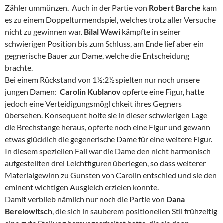
Zähler ummünzen. Auch in der Partie von
Robert Barche
kam
es zu einem Doppelturmendspiel, welches trotz aller Versuche
nicht zu gewinnen war.
Bilal Wawi
kämpfte in seiner
schwierigen Position bis zum Schluss, am Ende lief aber ein
gegnerische Bauer zur Dame, welche die Entscheidung
brachte.
Bei einem Rückstand von 1½:2½ spielten nur noch unsere
jungen Damen:
Carolin Kublanov
opferte eine Figur, hatte
jedoch eine Verteidigungsmöglichkeit ihres Gegners
übersehen. Konsequent holte sie in dieser schwierigen Lage
die Brechstange heraus, opferte noch eine Figur und gewann
etwas glücklich die gegenerische Dame für eine weitere Figur.
In diesem speziellen Fall war die Dame den nicht harmonisch
aufgestellten drei Leichtfiguren überlegen, so dass weiterer
Materialgewinn zu Gunsten von Carolin entschied und sie den
eminent wichtigen Ausgleich erzielen konnte.
Damit verblieb nämlich nur noch die Partie von
Dana
Berelowitsch
, die sich in sauberem positionellen Stil frühzeitig
eine gute Stellung herausgearbeitet hatte, die sie dann