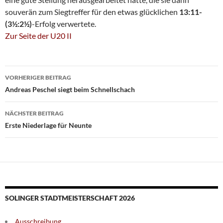
souverän zum Siegtreffer für den etwas glücklichen
13:11-
(3½:2½)
-Erfolg verwertete.
Zur Seite der U20 II
Beitragsnavigation
VORHERIGER BEITRAG
Andreas Peschel siegt beim Schnellschach
NÄCHSTER BEITRAG
Erste Niederlage für Neunte
SOLINGER STADTMEISTERSCHAFT 2026
Ausschreibung