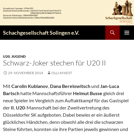
Zum
Inhalt
springen
Suchen
Schachgesellschaft Solingen e.V.
PRIMÄR
MENÜ
U20
,
JUGEND
Schwarz-Joker stechen für U20 II
29. NOVEMBER 2014
OLLI KNIEST
Mit
Carolin Kublanov
,
Dana Berelowitsch
und
Jan-Luca
Bartsch
hatte Mannschaftsführer
Helmut Busse
gleich drei
neue Spieler im Vergleich zum Auftaktkampf für das Gastspiel
der
II. U20
-Mannschaft bei der Zweitvertretung des
Düsseldorfer SK aufgeboten. Dabei bewies er ein äußerst
glückliches Händchen, denn obwohl alle drei die schwarzen
Steine führten, konnten sie ihre Partien jeweils gewinnen und