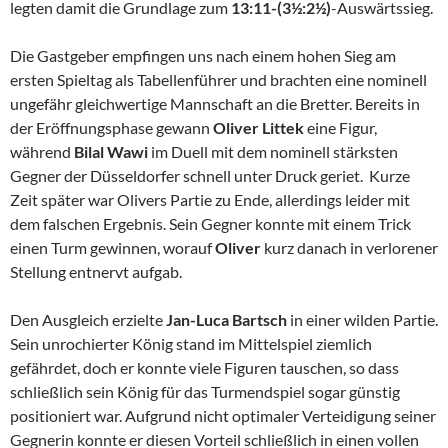
legten damit die Grundlage zum
13:11-(3½:2½)
-Auswärtssieg.
Die Gastgeber empfingen uns nach einem hohen Sieg am
ersten Spieltag als Tabellenführer und brachten eine nominell
ungefähr gleichwertige Mannschaft an die Bretter. Bereits in
der Eröffnungsphase gewann
Oliver Littek
eine Figur,
während
Bilal Wawi
im Duell mit dem nominell stärksten
Gegner der Düsseldorfer schnell unter Druck geriet. Kurze
Zeit später war Olivers Partie zu Ende, allerdings leider mit
dem falschen Ergebnis. Sein Gegner konnte mit einem Trick
einen Turm gewinnen, worauf
Oliver
kurz danach in verlorener
Stellung entnervt aufgab.
Den Ausgleich erzielte
Jan-Luca Bartsch
in einer wilden Partie.
Sein unrochierter König stand im Mittelspiel ziemlich
gefährdet, doch er konnte viele Figuren tauschen, so dass
schließlich sein König für das Turmendspiel sogar günstig
positioniert war. Aufgrund nicht optimaler Verteidigung seiner
Gegnerin konnte er diesen Vorteil schließlich in einen vollen