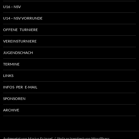
U16 – NSV
U14 – NSV VORRUNDE
OFFENE TURNIERE
VEREINSTURNIERE
JUGENDSCHACH
TERMINE
LINKS
INFOS PER E-MAIL
SPONSOREN
ARCHIVE
Aufgesetzt von Marius Fränzel
Stolz präsentiert von WordPress