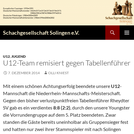
Zum
Inhalt
springen
Suchen
Schachgesellschaft Solingen e.V.
PRIMÄR
MENÜ
U12
,
JUGEND
U12-Team remisiert gegen Tabellenführer
7. DEZEMBER 2014
OLLI KNIEST
Mit einem schönen Achtungserfolg beendete unsere
U12
-
Mannschaft die Niederrhein-Mannschafts-Meisterschaft.
Gegen den bisher verlustpunktfreien Tabellenführer Rheydter
SV gab es ein verdientes
8:8 (2:2)
, durch den unsere Youngster
die Vorrundengruppe auf dem 5. Platz beendeten. Zwar
standen die Gäste bereits uneinholbar als Gruppensieger fest
und hatten nur zwei ihrer Stammspieler mit nach Solingen