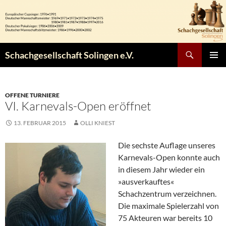
Zum
Inhalt
springen
Suchen
Schachgesellschaft Solingen e.V.
PRIMÄR
MENÜ
OFFENE TURNIERE
VI. Karnevals-Open eröffnet
13. FEBRUAR 2015
OLLI KNIEST
Die sechste Auflage unseres
Karnevals-Open konnte auch
in diesem Jahr wieder ein
»ausverkauftes«
Schachzentrum verzeichnen.
Die maximale Spielerzahl von
75 Akteuren war bereits 10