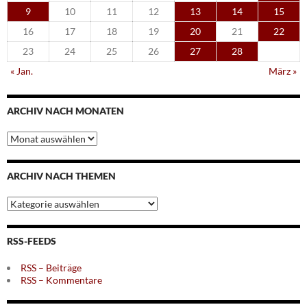
9
10
11
12
13
14
15
16
17
18
19
20
21
22
23
24
25
26
27
28
« Jan.
März »
ARCHIV NACH MONATEN
Archiv
nach
Monaten
ARCHIV NACH THEMEN
Archiv
nach
Themen
RSS-FEEDS
RSS – Beiträge
RSS – Kommentare