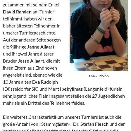
zusammen mit seinem Enkel
David Ramien
am Turnier
teilnimmt, haben wir den
bisher ältesten Teilnehmer in
unserer Turniergeschichte.
Auf der anderen Seite sorgen
die 9jährige
Janne Allaart
und ihr zwei Jahre älterer
Bruder
Jesse Allaart,
die mit
ihren Eltern aus Eindhoven
angereist sind, ebenso wie die
Eva Rudolph
10 Jahre alten
Eva Rudolph
(Düsseldorfer SK) und
Mert Ipekyilmaz
(Langenfeld) für ein
sehr jugendliches Flair. Insgesamt stellen die 27 Jugendlichen
mehr als ein Drittel des Teilnehmerfeldes.
Ein weiteres Charakteristikum unseres Turniers ist auch die
große Anzahl von »Stammgästen«.
Dr. Stefan Flesch
und der
amtierende Solinger Stadtmeister
Joachim Görke
sind die