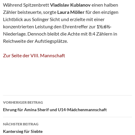
Während Spitzenbrett
Vladislav Kublanov
einen halben
Zähler beisteuerte, sorgte
Laura Möller
für den einzigen
Lichtblick aus Solinger Sicht und erzielte mit einer
konzentrierten Leistung den Ehrentreffer zur
1½:6½-
Niederlage. Dennoch bleibt die Achte mit 8:4 Zählern in
Reichweite der Aufstiegsplätze.
Zur Seite der VIII. Mannschaft
Beitragsnavigation
VORHERIGER BEITRAG
Ehrung für Amina Sherif und U14-Mädchenmannschaft
NÄCHSTER BEITRAG
Kantersieg für Siebte