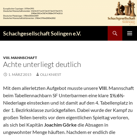
Zum
Inhalt
springen
Suchen
Schachgesellschaft Solingen e.V.
PRIMÄR
MENÜ
VIII. MANNSCHAFT
Achte unterliegt deutlich
1. MÄRZ 2015
OLLI KNIEST
Mit dem allerletzten Aufgebot musste unsere
VIII
. Mannschaft
beim Tabellennachbarn SF Unterbarmen eine klare
1½:6½-
Niederlage einstecken und ist damit auf den 4. Tabellenplatz in
der 1. Bezirksklasse zurückgefallen. Dabei wurde der Kampf zu
großen Teilen bereits vor dem eigentlichen Spieltag verloren,
als sich bei Kapitän
Joachim Görke
die Absagen in
ungewohnter Menge häuften. Nachdem er endlich die