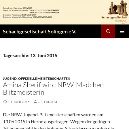
Zum
Inhalt
springen
Suchen
Schachgesellschaft Solingen e.V.
PRIMÄR
MENÜ
Tagesarchiv: 13. Juni 2015
JUGEND
,
OFFIZIELLE MEISTERSCHAFTEN
Amina Sherif wird NRW-Mädchen-
Blitzmeisterin
13. JUNI 2015
OLLI KNIEST
Die NRW-Jugend-Blitzmeisterschaften wurden am
13.06.2015 in Herne ausgetragen. Wegen der geringen
Teilnehmerzahl in den höheren Altersklassen wurden die