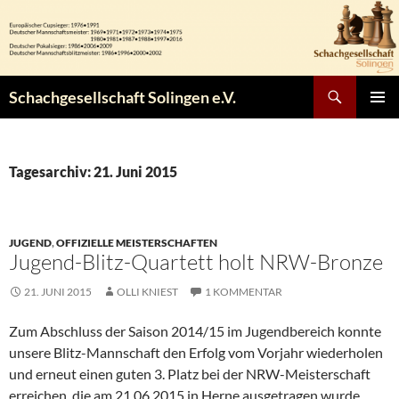
Zum
Inhalt
springen
Suchen
Schachgesellschaft Solingen e.V.
PRIMÄR
MENÜ
Tagesarchiv: 21. Juni 2015
JUGEND
,
OFFIZIELLE MEISTERSCHAFTEN
Jugend-Blitz-Quartett holt NRW-Bronze
21. JUNI 2015
OLLI KNIEST
1 KOMMENTAR
Zum Abschluss der Saison 2014/15 im Jugendbereich konnte
unsere Blitz-Mannschaft den Erfolg vom Vorjahr wiederholen
und erneut einen guten 3. Platz bei der NRW-Meisterschaft
erreichen, die am 21.06.2015 in Herne ausgetragen wurde.