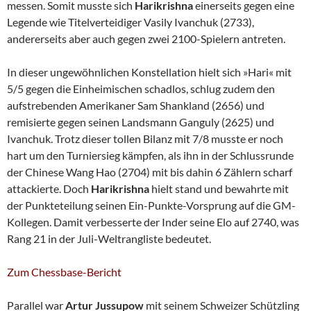
messen. Somit musste sich
Harikrishna
einerseits gegen eine
Legende wie Titelverteidiger Vasily Ivanchuk (2733),
andererseits aber auch gegen zwei 2100-Spielern antreten.
In dieser ungewöhnlichen Konstellation hielt sich »Hari« mit
5/5 gegen die Einheimischen schadlos, schlug zudem den
aufstrebenden Amerikaner Sam Shankland (2656) und
remisierte gegen seinen Landsmann Ganguly (2625) und
Ivanchuk. Trotz dieser tollen Bilanz mit 7/8 musste er noch
hart um den Turniersieg kämpfen, als ihn in der Schlussrunde
der Chinese Wang Hao (2704) mit bis dahin 6 Zählern scharf
attackierte. Doch
Harikrishna
hielt stand und bewahrte mit
der Punkteteilung seinen Ein-Punkte-Vorsprung auf die GM-
Kollegen. Damit verbesserte der Inder seine Elo auf 2740, was
Rang 21 in der Juli-Weltrangliste bedeutet.
Zum Chessbase-Bericht
Parallel war
Artur Jussupow
mit seinem Schweizer Schützling