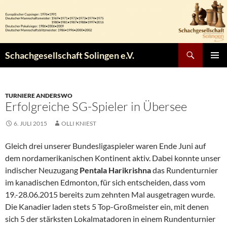
Zum
Inhalt
springen
Suchen
Schachgesellschaft Solingen e.V.
PRIMÄR
MENÜ
TURNIERE ANDERSWO
Erfolgreiche SG-Spieler in Übersee
6. JULI 2015
OLLI KNIEST
Gleich drei unserer Bundesligaspieler waren Ende Juni auf
dem nordamerikanischen Kontinent aktiv. Dabei konnte unser
indischer Neuzugang
Pentala Harikrishna
das Rundenturnier
im kanadischen Edmonton, für sich entscheiden, dass vom
19.-28.06.2015 bereits zum zehnten Mal ausgetragen wurde.
Die Kanadier laden stets 5 Top-Großmeister ein, mit denen
sich 5 der stärksten Lokalmatadoren in einem Rundenturnier