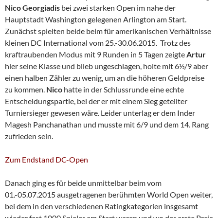
Nico Georgiadis
bei zwei starken Open im nahe der
Hauptstadt Washington gelegenen Arlington am Start.
Zunächst spielten beide beim für amerikanischen Verhältnisse
kleinen DC International vom 25.-30.06.2015. Trotz des
kraftraubenden Modus mit 9 Runden in 5 Tagen zeigte
Artur
hier seine Klasse und blieb ungeschlagen, holte mit 6½/9 aber
einen halben Zähler zu wenig, um an die höheren Geldpreise
zu kommen.
Nico
hatte in der Schlussrunde eine echte
Entscheidungspartie, bei der er mit einem Sieg geteilter
Turniersieger gewesen wäre. Leider unterlag er dem Inder
Magesh Panchanathan und musste mit 6/9 und dem 14. Rang
zufrieden sein.
Zum Endstand DC-Open
Danach ging es für beide unmittelbar beim vom
01.-05.07.2015 ausgetragenen berühmten World Open weiter,
bei dem in den verschiedenen Ratingkategorien insgesamt
wieder fast 1000 Spieler am Start waren und wo der erste Preis