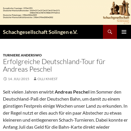
Zum
Inhalt
springen
Suchen
Schachgesellschaft Solingen e.V.
PRIMÄR
MENÜ
TURNIERE ANDERSWO
Erfolgreiche Deutschland-Tour für
Andreas Peschel
14. JULI 2015
OLLI KNIEST
Seit vielen Jahren erwirbt
Andreas Peschel
im Sommer den
Deutschland-Paß der Deutschen Bahn, um damit zu einem
günstigen Festpreis einige Wochen unser Land zu erkunden. In
der Regel nutzt er dies auch für ein paar Abstecher zu etwas
kleineren und entlegeneren Schach-Turnieren. Dabei konnte er
Anfang Juli das Geld für die Bahn-Karte direkt wieder