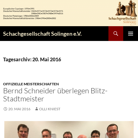
Zum
Inhalt
springen
Suchen
Schachgesellschaft Solingen e.V.
PRIMÄR
MENÜ
Tagesarchiv: 20. Mai 2016
OFFIZIELLE MEISTERSCHAFTEN
Bernd Schneider überlegen Blitz-
Stadtmeister
20. MAI 2016
OLLI KNIEST