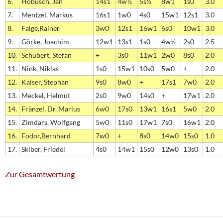
6.
Hobusch, Jan
14s1
4w½
5s½
8w1
1s0
3.0
7.
Mentzel, Markus
16s1
1w0
4s0
15w1
12s1
3.0
8.
Falge,Rainer
3w0
12s1
16w1
6s0
10w1
3.0
9.
Görke, Joachim
12w1
13s1
1s0
4w½
2s0
2.5
10.
Schubert, Stefan
+
3s0
11w1
2w0
8s0
2.0
11.
Nink, Niklas
1s0
15w1
10s0
5w0
+
2.0
12.
Kaiser, Stephan
9s0
8w0
+
17s1
7w0
2.0
13.
Meckel, Helmut
2s0
9w0
14s0
+
17w1
2.0
14.
Fränzel, Dr. Marius
6w0
17s0
13w1
16s1
5w0
2.0
15.
Zimdars, Wolfgang
5w0
11s0
17w1
7s0
16w1
2.0
16.
Fodor,Bernhard
7w0
+
8s0
14w0
15s0
1.0
17.
Skiber, Friedel
4s0
14w1
15s0
12w0
13s0
1.0
Zur Gesamtwertung