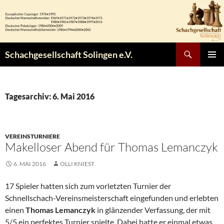
Zum
Inhalt
springen
Suchen
Schachgesellschaft Solingen e.V.
PRIMÄR
MENÜ
Tagesarchiv: 6. Mai 2016
VEREINSTURNIERE
Makelloser Abend für Thomas Lemanczyk
6. MAI 2016
OLLI KNIEST
17 Spieler hatten sich zum vorletzten Turnier der
Schnellschach-Vereinsmeisterschaft eingefunden und erlebten
einen
Thomas
Lemanczyk
in glänzender Verfassung, der mit
5/5 ein perfektes Turnier spielte. Dabei hatte er einmal etwas