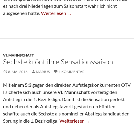
es nach drei Niederlagen zum Saisonstart wahrlich nicht
U20 Rundet Starke Zweite Saisonhälfte Ab
ausgesehen hatte.
Weiterlesen
→
VI. MANNSCHAFT
Sechste krönt ihre Sensationssaison
8. MAI 2016
MARIUS
1 KOMMENTAR
Mit einem
5:3
gegen den direkten Aufstiegskonkurrenten OTV
I sicherte sich auch unsere
VI. Mannschaft
vorzeitig den
Aufstieg in die 1. Bezirksliga. Damit ist die Sensation perfekt
und neben der als Aufstiegsfavorit gestarteten Fünften
schaffte auch die Sechste als nomineller Abstiegskandidat den
Sechste Krönt Ihre Sensationssaison
Sprung in die 1. Bezirksliga!
Weiterlesen
→