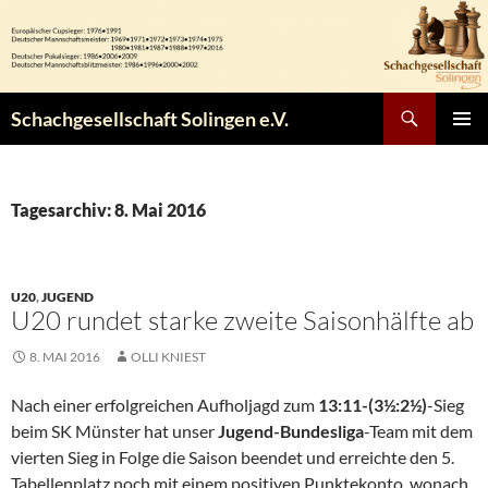
Zum
Inhalt
springen
Suchen
Schachgesellschaft Solingen e.V.
PRIMÄR
MENÜ
Tagesarchiv: 8. Mai 2016
U20
,
JUGEND
U20 rundet starke zweite Saisonhälfte ab
8. MAI 2016
OLLI KNIEST
Nach einer erfolgreichen Aufholjagd zum
13:11-(3½:2½)
-Sieg
beim SK Münster hat unser
Jugend-Bundesliga
-Team mit dem
vierten Sieg in Folge die Saison beendet und erreichte den 5.
Tabellenplatz noch mit einem positiven Punktekonto, wonach