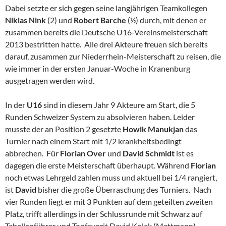
Dabei setzte er sich gegen seine langjährigen Teamkollegen
Niklas Nink
(2) und
Robert Barche
(½) durch, mit denen er
zusammen bereits die Deutsche U16-Vereinsmeisterschaft
2013 bestritten hatte. Alle drei Akteure freuen sich bereits
darauf, zusammen zur Niederrhein-Meisterschaft zu reisen, die
wie immer in der ersten Januar-Woche in Kranenburg
ausgetragen werden wird.
In der
U16
sind in diesem Jahr 9 Akteure am Start, die 5
Runden Schweizer System zu absolvieren haben. Leider
musste der an Position 2 gesetzte
Howik Manukjan
das
Turnier nach einem Start mit 1/2 krankheitsbedingt
abbrechen. Für
Florian Over
und
David Schmidt
ist es
dagegen die erste Meisterschaft überhaupt. Während
Florian
noch etwas Lehrgeld zahlen muss und aktuell bei 1/4 rangiert,
ist
David
bisher die große Überraschung des Turniers. Nach
vier Runden liegt er mit 3 Punkten auf dem geteilten zweiten
Platz, trifft allerdings in der Schlussrunde mit Schwarz auf
Tabellenführer und Topfavorit David Kolek (Mettmann).