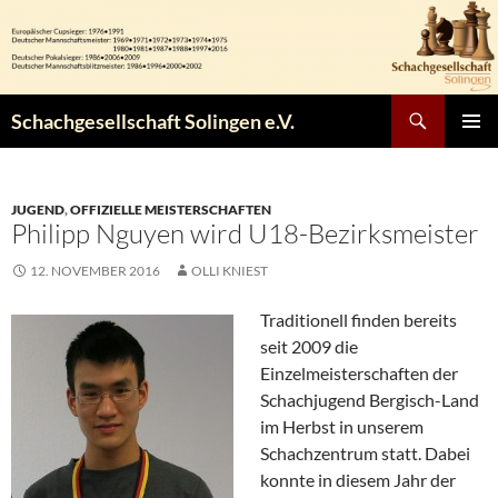
Zum
Inhalt
springen
Suchen
Schachgesellschaft Solingen e.V.
PRIMÄR
MENÜ
JUGEND
,
OFFIZIELLE MEISTERSCHAFTEN
Philipp Nguyen wird U18-Bezirksmeister
12. NOVEMBER 2016
OLLI KNIEST
Traditionell finden bereits
seit 2009 die
Einzelmeisterschaften der
Schachjugend Bergisch-Land
im Herbst in unserem
Schachzentrum statt. Dabei
konnte in diesem Jahr der