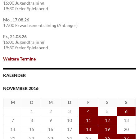
16:00 Jugendtraining
19:30 freier Spielabend
Mo., 17.08.26
17:00 Erwachsenentraining (Anfänger)
Fr., 21.08.26
16:00 Jugendtraining
19:30 freier Spielabend
Weitere Termine
KALENDER
NOVEMBER 2016
M
D
M
D
F
S
S
1
2
3
4
5
6
7
8
9
10
11
12
13
14
15
16
17
18
19
20
21
22
23
24
25
26
27