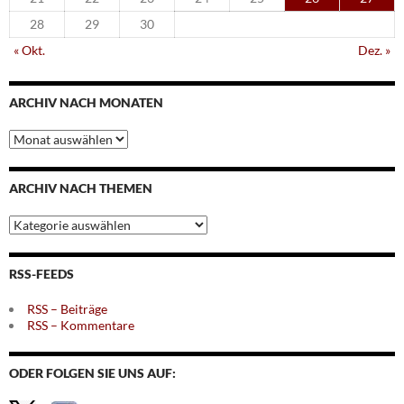
28
29
30
« Okt.
Dez. »
ARCHIV NACH MONATEN
Archiv
nach
Monaten
ARCHIV NACH THEMEN
Archiv
nach
Themen
RSS-FEEDS
RSS – Beiträge
RSS – Kommentare
ODER FOLGEN SIE UNS AUF: