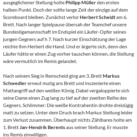
ausgeglichener Stellung holte
Philipp Müller
den ersten
halben Punkt. Doch der sollte lange Zeit der einzige auf dem
Scoreboard bleiben. Zunächst verlor
Herbert Scheidt
am 6.
Brett. Nach langer Spielpause übersah der Teamchef unsere
Bundesligamannschaft im Endspiel ein Läufer-Opfer seines
jungen Gegners auf h 7. Nach kurzer Einschätzung der Lage
reichte ihm Herbert die Hand. Und er ärgerte sich, denn den
Läufer hätte er einen Zug vorher tauschen können, die Stellung
wäre vermutlich im Remis gelandet.
Nach seinem Sieg in Remscheid ging am 3. Brett
Markus
Schwedler
erneut mutig ans Brett und inszenierte einen
Mattangriff auf den weißen König. Dabei vergaloppierte sich
seine Dame einen Zug lang zu tief auf der zweiten Reihe des
Gegners. Schlimmer: Die weiße Kontrahentin drohte dreizügig
matt zu setzen. Unter dem Druck brach Markus Stellung leider
zum Verlust zusammen. Überhaupt nichts Zählbares holte am
1. Brett
Jan-Hendrik Berents
aus seiner Stellung. Er musste
ins Remis einwilligen.