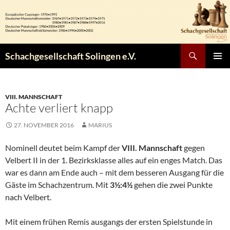
Zum
Inhalt
springen
Suchen
Schachgesellschaft Solingen e.V.
PRIMÄR
MENÜ
VIII. MANNSCHAFT
Achte verliert knapp
27. NOVEMBER 2016
MARIUS
Nominell deutet beim Kampf der
VIII. Mannschaft
gegen
Velbert II in der 1. Bezirksklasse alles auf ein enges Match. Das
war es dann am Ende auch – mit dem besseren Ausgang für die
Gäste im Schachzentrum. Mit
3½:4½
gehen die zwei Punkte
nach Velbert.
Mit einem frühen Remis ausgangs der ersten Spielstunde in