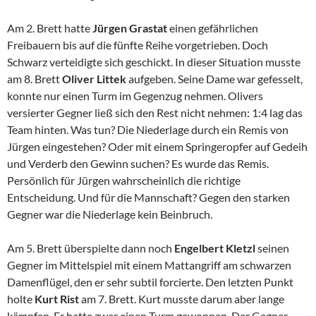
Am 2. Brett hatte
Jürgen Grastat
einen gefährlichen
Freibauern bis auf die fünfte Reihe vorgetrieben. Doch
Schwarz verteidigte sich geschickt. In dieser Situation musste
am 8. Brett
Oliver Littek
aufgeben. Seine Dame war gefesselt,
konnte nur einen Turm im Gegenzug nehmen. Olivers
versierter Gegner ließ sich den Rest nicht nehmen: 1:4 lag das
Team hinten. Was tun? Die Niederlage durch ein Remis von
Jürgen eingestehen? Oder mit einem Springeropfer auf Gedeih
und Verderb den Gewinn suchen? Es wurde das Remis.
Persönlich für Jürgen wahrscheinlich die richtige
Entscheidung. Und für die Mannschaft? Gegen den starken
Gegner war die Niederlage kein Beinbruch.
Am 5. Brett überspielte dann noch
Engelbert Kletzl
seinen
Gegner im Mittelspiel mit einem Mattangriff am schwarzen
Damenflügel, den er sehr subtil forcierte. Den letzten Punkt
holte
Kurt Rist
am 7. Brett. Kurt musste darum aber lange
kämpfen. Er hatte zwar einen Turm gewonnen, Der Gegner